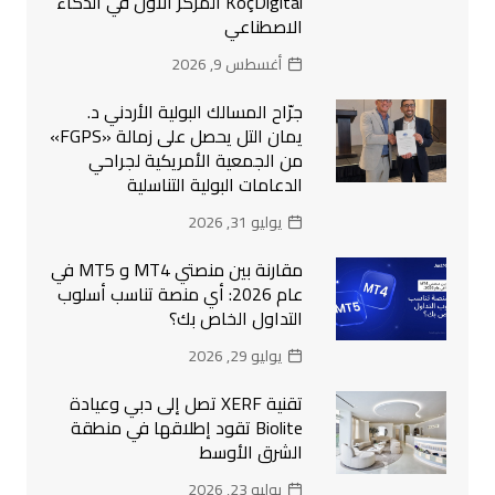
KoçDigital المركز الأول في الذكاء
الاصطناعي
أغسطس 9, 2026
جرّاح المسالك البولية الأردني د.
يمان التل يحصل على زمالة «FGPS»
من الجمعية الأمريكية لجراحي
الدعامات البولية التناسلية
يوليو 31, 2026
مقارنة بين منصتي MT4 و MT5 في
عام 2026: أي منصة تناسب أسلوب
التداول الخاص بك؟
يوليو 29, 2026
تقنية XERF تصل إلى دبي وعيادة
Biolite تقود إطلاقها في منطقة
الشرق الأوسط
يوليو 23, 2026