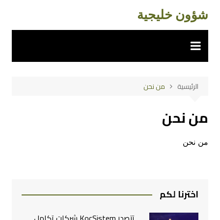
لتجاوز
شؤون خليجية
لى
لمحتوى
الرئيسية
من نحن
من نحن
من نحن
اخترنا لكم
تتصدر KoçSistem شركات تكامل