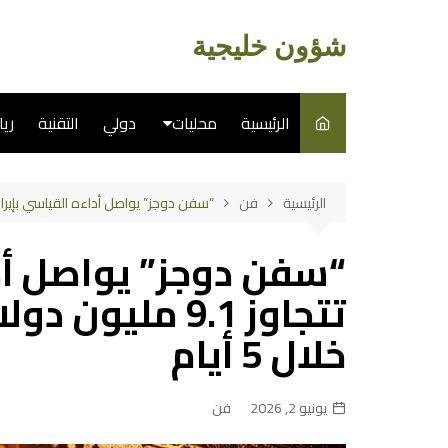
لتجاوز
لى
شؤون خليجية
لمحتوى
الرئيسية
محليات
دولي
التقنية
ري
سياسة
الرئيسية
فن
“سفن دوجز” يواصل أداءه القياسي بإيرادات تتجاوز 9.1 مليون دولار و1.28 مليو
فن
“سفن دوجز” يواصل أدا
طبخ
خلال 5 أيام
يونيو 2, 2026
فن