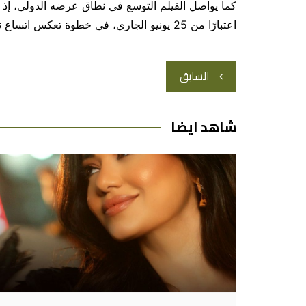
كما يواصل الفيلم التوسع في نطاق عرضه الدولي، إذ م
اعتبارًا من 25 يونيو الجاري، في خطوة تعكس اتساع نطاق وصوله إلى أسواق جديدة خارج المنطقة العربية.
تصفّح
السابق
المقالات
شاهد ايضا