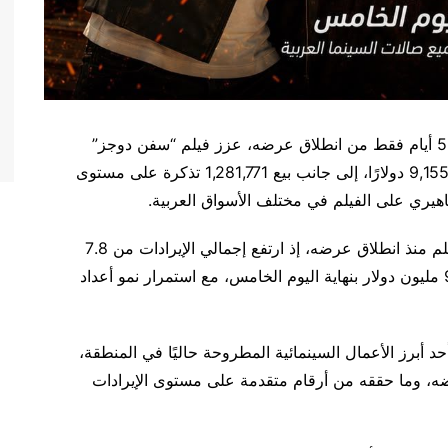
بعد 5 أيام فقط من انطلاق عرضه، عزز فيلم “سفن دوجز”
حضوره في شباك التذاكر العربي بإيرادات بلغت 9,155,593 دولارًا، إلى جانب بيع 1,281,771 تذكرة على مستوى
هيري على الفيلم في مختلف الأسواق العربية.
وتعكس هذه النتائج المسار التصاعدي الذي يحققه الفيلم منذ انطلاق عرضه، إذ ارتفع إجمالي الإيرادات من 7.8
مليون دولار خلال الأيام الأربعة الأولى إلى أكثر من 9.1 مليون دولار بنهاية اليوم الخامس، مع استمرار نمو أعداد
د أبرز الأعمال السينمائية المطروحة حاليًا في المنطقة،
ضه، وما حققه من أرقام متقدمة على مستوى الإيرادات