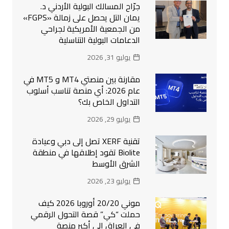
جرّاح المسالك البولية الأردني د.
يمان التل يحصل على زمالة «FGPS»
من الجمعية الأمريكية لجراحي
الدعامات البولية التناسلية
يوليو 31, 2026
مقارنة بين منصتي MT4 و MT5 في
عام 2026: أي منصة تناسب أسلوب
التداول الخاص بك؟
يوليو 29, 2026
تقنية XERF تصل إلى دبي وعيادة
Biolite تقود إطلاقها في منطقة
الشرق الأوسط
يوليو 23, 2026
موني 20/20 أوروبا 2026 كيف
حملت “كي” قصة التحول الرقمي
في العراق إلى أكبر منصة