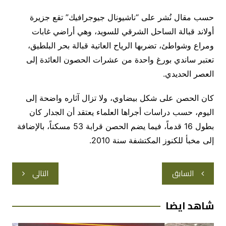
حسب مقال نُشر على “ناشيونال جيوجرافيك” تقع جزيرة
أولاند قبالة الساحل الشرقي للسويد، وهي أراضي غابات
ومراع وشواطئ، تضربها الرياح العاتية قبالة بحر البلطيق،
تعتبر ساندي بورغ واحدة من عشرات الحصون العائدة إلى
العصر الحديدي.
كان الحصن على شكل بيضاوي، ولا تزال آثاره واضحة إلى
اليوم، حسب دراسات أجراها العلماء يعتقد أن الجدار كان
بطول 16 قدماً، فيما يضم الحصن قرابة 53 مسكناً، بالإضافة
إلى مخبأ للكنوز المكتشفة سنة 2010.
تصفّح
السابق
التالي
المقالات
شاهد ايضا