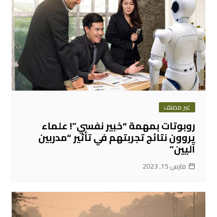
غير مصنف
روبوتات بمهمة “خبير نفسي”! علماء
يروون نتائج تجربتهم في تأثير “مدربين
آليين”
مارس 15, 2023