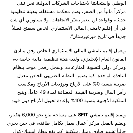
الوطني واستجابتنا لاحتياجات الشركات الدولية. نحن نبني
مركزاً مالياً من الصفر، يضم محكمة مستقلة، وهيئة تنظيمية
حديثة، وقواعد لن تتغير بتغيّر الاتجاهات. ولا يساورني أي شك
في أن إقليم تامشي المالي الاستثماري الخاص سيفتح فصلاً
جديداً في تاريخ قيرغيزستان”.
ويعمل إقليم تامشي المالي الاستثماري الخاص وفق مبادئ
القانون العام الإنجليزي، ولديه هيئة تنظيمية مالية خاصة به،
ومركز دولي لتسوية المنازعات، وسجل رقمي موحد بنظام
النافذة الواحدة. كما يضمن النظام الضريبي الخاص معدل
ضريبة بنسبة 0% على الأرباح وتوزيعات الأرباح ومكاسب
رأس المال وضريبة القيمة المضافة لمدة 49 عاماً، ويتيح
الملكية الأجنبية بنسبة 100% وإعادة تحويل الأرباح دون قيود.
ويمتد إقليم تامشي
SFIT
على مساحة تبلغ نحو 6,000 هكتار،
ويضم بالفعل مركز أعمال يعمل بكامل طاقته، في حين يجري
حالياً تشييد فنادق ومبانٍ سكنية. كما يقع مطار إيسيك-كول