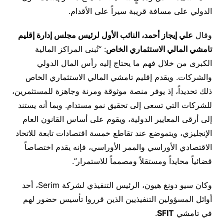
الدولي على مسافة قريبة سيراً على الأقدام.
وقال
علي إيجاز أحمد، النائب الأول لرئيس مجلس إدارة إقليم
تامشي المالي الاستثماري الخاص
: “تُبنى المراكز المالية
الكبرى من خلال فهم ما يحتاج إليه رأس المال الدولي
والشركات. ويقدم إقليم تامشي المالي الاستثماري الخاص
ذلك تحديداً، إذ يوفر منصة موثوقة ومرنة وجاهزة للمستثمرين،
للشركات التي تسعى إلى تحقيق نمو مستدام. وبما أنه يستند
إلى أرقى المعايير الدولية، ويقوم على أساس القانون العام
الإنجليزي، ويتموضع عند تقاطع خمسة اقتصادات تابعة للاتحاد
الاقتصادي الأوراسي والممر الأوراسي، فإنه يقدم اختصاصاً
قضائياً محايداً ومستقلاً ومصمماً للاستمرار”.
وكان سيو دونغ هيون، الرئيس التنفيذي لشركة Serim، أحد
أوائل المسؤولين التنفيذيين الذين قرروا تأسيس حضور لهم
في تامشي
SFIT
.