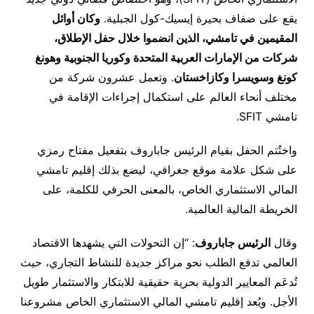
يقع على ضفاف بحيرة إيسيك-كول الجبلية.
وكان أوائل
المقيمين في تامشي، الذين انضموا خلال حفل الإطلاق،
شركات من الإمارات العربية المتحدة وكوريا الجنوبية وهونغ
كونغ وسويسرا وكازاخستان
. وتعمل عشرون شركة من
مختلف أنحاء العالم على استكمال إجراءات الإقامة في
تامشي SFIT.
واختُتم الحفل بقيام الرئيس جاباروف بتفعيل مفتاح رمزي
على شكل علامة موقع جغرافي، ليضع بذلك إقليم تامشي
المالي الاستثماري الخاص، بالمعنى الحرفي للكلمة، على
الخريطة المالية العالمية.
وقال
الرئيس جاباروف
: “إن التحولات التي يشهدها الاقتصاد
العالمي تدفع الطلب نحو مراكز جديدة للنشاط التجاري، حيث
تُدعَم المعايير الدولية بحرية حقيقية للابتكار والاستثمار طويل
الأجل. ويُعد إقليم تامشي المالي الاستثماري الخاص مشروعنا