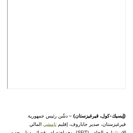
(إيسيك-كول، قيرغيزستان)
– دشّن رئيس جمهورية
قيرغيزستان، صدير جاباروف، إقليم
تامشي
المالي
الاستثماري الخاص (SFIT)، وهو اختصاص قضائي دولي جديد