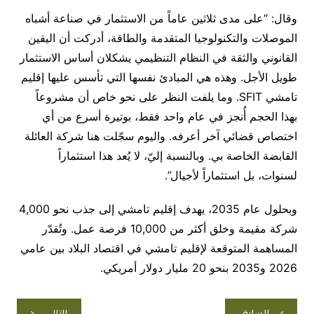
وقال: “على مدى ثلاثين عاماً من الاستثمار في صناعة أشباه
الموصلات والتكنولوجيا المتقدمة والطاقة، أدركت أن اليقين
القانوني والثقة في النظام التنظيمي يشكلان أساس الاستثمار
طويل الأجل. وهذه هي المبادئ نفسها التي تأسس عليها إقليم
تامشي SFIT. وما يلفت النظر على نحو خاص أن مشروعاً
بهذا الحجم أُنجز في عام واحد فقط، بوتيرة أسرع من أي
اختصاص قضائي آخر أعرفه. واليوم سجّلت هنا شركة العائلة
القابضة الخاصة بي. وبالنسبة إليّ، لا يُعد هذا استثماراً
لسنوات، بل استثماراً لأجيال”.
وبحلول عام 2035، يهدف إقليم تامشي إلى جذب نحو 4,000
شركة مقيمة وخلق أكثر من 10,000 فرصة عمل. وتُقدّر
المساهمة المتوقعة لإقليم تامشي في اقتصاد البلاد بين عامي
2026 و2035 بنحو 20 مليار دولار أمريكي.
تصفّح
السابق
التالي