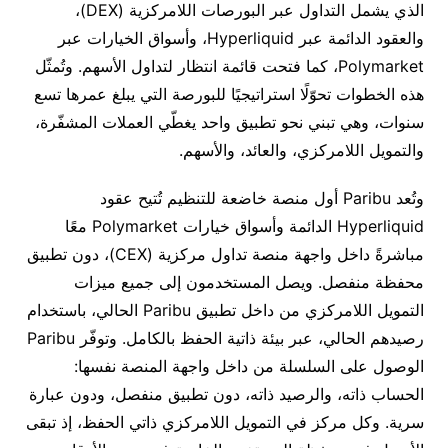
الذي يشمل التداول عبر البورصات اللامركزية
(DEX)
،
والعقود الدائمة عبر
Hyperliquid
، وأسواق الخيارات عبر
Polymarket
، كما فتحت قائمة انتظار لتداول الأسهم
.
وتُمثّل
هذه الخطوات تحوّلًا استراتيجيًا للبورصة التي يبلغ عمرها تسع
سنوات، وهي تبني نحو تطبيق واحد يغطّي العملات المشفّرة،
والتمويل اللامركزي، والعائد، والأسهم
.
وتُعد
Paribu
أول منصة خاضعة للتنظيم تُتيح عقود
Hyperliquid
الدائمة وأسواق خيارات
Polymarket
معًا
مباشرةً داخل واجهة منصة تداول مركزية
(CEX)
، دون تطبيق
محفظة منفصل
.
ويصل المستخدمون إلى جميع ميزات
التمويل اللامركزي من داخل تطبيق
Paribu
الحالي، باستخدام
رصيدهم الحالي، عبر بيئة ذاتية الحفظ بالكامل
.
وتوفّر
Paribu
الوصول على السلسلة من داخل واجهة المنصة نفسها
:
الحساب ذاته، والرصيد ذاته، دون تطبيق منفصل، ودون عبارة
سرية
.
وكل مركز في التمويل اللامركزي ذاتي الحفظ، إذ تبقى