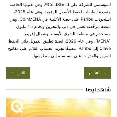
المؤسسي للشركة على
ColdShield®
، وهي تقنيتها الخاصة
متعددة الطبقات لحفظ الأصول الرقمية
.
وفي عام
2025
،
استحوذت
Paribu
على حصة الأغلبية في
CoinMENA
، وهي
منصة مرخّصة تعمل في دبي والبحرين وتخدم
1.5
مليون
مستخدم في منطقة الشرق الأوسط وشمال إفريقيا
(
MENA
).
وفي عام
2026
، انضمّ تطبيق التمويل ذاتي الحفظ
Clave
إلى
Paribu
، مضيفًا تجريد الحساب القائم على مفاتيح
المرور والقدرات على السلسلة إلى منظومتها
.
تصفّح
السابق
التالي
المقالات
شاهد ايضا