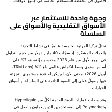
الأصول في محفظة المستخدم الخاصة في جميع الأوقات
.
وجهة واحدة للاستثمار عبر
الأسواق التقليدية والأسواق على
السلسلة
تحتلّ تركيا المرتبة الخامسة عالميًا في نشاط التجزئة
بالعملات المشفّرة، إذ سجّلت
40
مليار دولار من حجم التداول
في الربع الأول من عام
2026
وحده، بنموٍّ نسبته
7%
على
أساس سنوي وسط انكماش عالمي بلغ
11% (
TRM Labs
،
أبريل
2026).
وحتى الآن، لم يكن لقاعدة مستثمري التجزئة
فيها وصولٌ فعلي إلى العقود الدائمة على السلسلة أو أسواق
الخيارات
.
وقد وصلت عمليات الدمج القائمة لكلٍّ من
Hyperliquid
و
Polymarket
إلى المستخدمين الذين يعملون بالفعل في