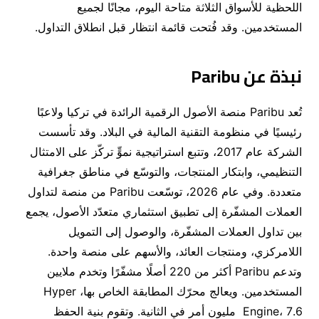
اللحظية للأسواق الثلاثة متاحة اليوم، مجانًا لجميع
المستخدمين
.
وقد فُتحت قائمة انتظار قبل
انطلاق التداول
.
نبذة عن
Paribu
تُعد
Paribu
منصة الأصول الرقمية الرائدة في تركيا ولاعبًا
رئيسيًا في منظومة التقنية المالية في البلاد
.
وقد تأسست
الشركة عام
2017
، وتتبع استراتيجية نموٍّ تركّز على الامتثال
التنظيمي، وابتكار المنتجات، والتوسّع في مناطق جغرافية
متعددة
.
وفي عام
2026
، توسّعت
Paribu
من منصة لتداول
العملات المشفّرة إلى تطبيق استثماري متعدّد الأصول، يجمع
بين تداول العملات المشفّرة، والوصول إلى التمويل
اللامركزي، ومنتجات العائد، والأسهم على منصة واحدة
.
وتدعم
Paribu
أكثر من
220
أصلًا مشفّرًا وتخدم ملايين
المستخدمين
.
ويعالج محرّك المطابقة الخاص بها،
Hyper
7.6
،
Engine
مليون أمر في الثانية
.
وتقوم بنية الحفظ