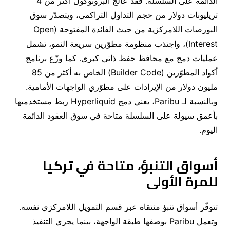
الدائمة على السلسلة
.
فقد عالج البروتوكول أكثر من
4
تريليونات دولار من حجم التداول التراكمي، ويتصدّر سوق
البورصات اللامركزية من حيث الفائدة المفتوحة
(Open
Interest)
، واجتذب منظومة مطوّرين سريعة النمو، تشمل
عمليات دمج مع محافظ حفظ ذاتي كبرى
.
كما وزّع برنامج
أكواد المطوّرين
(
Builder Code
)
الخاص به أكثر من
85
مليون دولار من الإيرادات على مطوّري الواجهات الأمامية
.
وبالنسبة لـ
Paribu
، يعني دمج
Hyperliquid
ربط مستخدميها
بأعمق سيولة على السلسلة متاحة في سوق العقود الدائمة
اليوم
.
أسواق التنبؤ، متاحة في تركيا
للمرة الأولى
تتوفّر أسواق تنبؤ منتقاة عبر قسم التمويل اللامركزي نفسه
.
وتعمل
Paribu
بوصفها طبقة الواجهة، بينما يجري التنفيذ