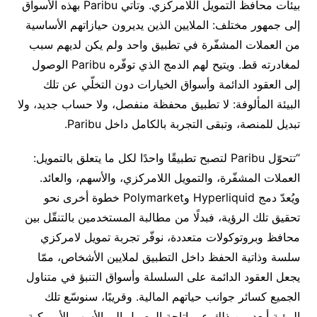
بيئات محافظ التمويل اللامركزي
.
وتأتي
Paribu
بهذه الأسواق
إلى جمهور مختلف
:
الملايين الذين يديرون حيازاتهم الأساسية
من العملات المشفّرة في تطبيق واحد ولم يكن لديهم سبب
لمغادرته قط
.
ويتيح لهم الدمج الذي توفّره
Paribu
الوصول
إلى العقود الدائمة وأسواق الخيارات دون التخلّي عن تلك
البيئة المألوفة
:
لا تطبيق محفظة منفصل، ولا حساب جديد، ولا
تبديل للمنصة، وتبقى التجربة بالكامل داخل
Paribu
.
“
تتحوّل
Paribu
لتصبح تطبيقًا واحدًا لكل ما يتعلق بالتمويل
:
العملات المشفّرة، والتمويل اللامركزي، والأسهم، والعائد
.
ويُعدّ دمج
Hyperliquid
و
Polymarket
خطوة أخرى نحو
تحقيق تلك الرؤية، فبدلًا من مطالبة المستخدمين بالتنقّل بين
محافظ وبروتوكولات متعددة، نوفّر تجربة تمويل لامركزي
سلسة وذاتية الحفظ داخل التطبيق لملايين الأشخاص، ممّا
يجعل العقود الدائمة على السلسلة وأسواق التنبؤ في متناول
الجميع كسائر جوانب حياتهم المالية
.
وقريبًا، سنوسّع تلك
الرؤية أبعد من ذلك عبر إتاحة الوصول إلى الأسهم الأمريكية