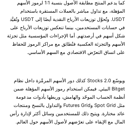
كما يدعم المنتج مطابقة الأصول بنسبة 1:1 لرموز الأسهم
المؤهلة، مع تداول مباشر بالعملات المستقرة باستخدام
USDT. وتُحوَّل توزيعات الأرباح النقدية أيضًا إلى USDT وتُقيَّد
في حسابات المستخدمين، بينما تنعكس توزيعات الأرباح على
شكل أسهم في أرصدتهم. أما الإجراءات المؤسسية مثل تجزئة
الأسهم والتجزئة العكسية فتُطابَق مع مراكز الرموز للحفاظ
على اتساق التعرّض الاقتصادي مع السهم الأساسي.
ويوسّع Stocks 2.0 كذلك دور الأسهم المرمَّزة داخل نظام
Bitget البيئي. فيمكن استخدام رموز الأسهم المؤهلة ضمن
أنظمة الحساب الموحّد والهامش، وربطها بأدوات مدعومة
مثل Spot Grid وFutures Grid والتداول بالنسخ ومنتجات
عائد مختارة. ويتيح ذلك للمستخدمين وسائل أكثر لإدارة رأس
المال مع الإبقاء على تعرّضهم لأصول الأسهم حول العالم.