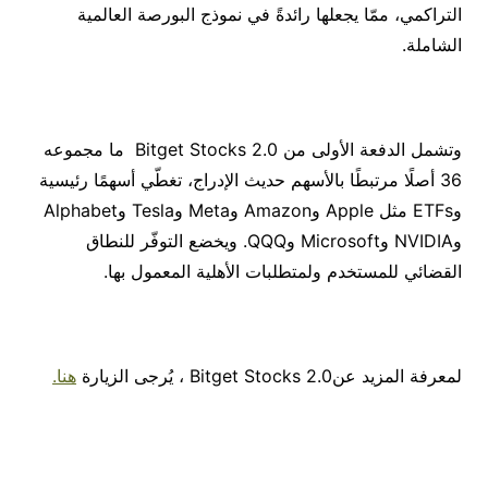
التراكمي، ممّا يجعلها رائدةً في نموذج البورصة العالمية
الشاملة.
وتشمل الدفعة الأولى من Bitget Stocks 2.0 ما مجموعه
36 أصلًا مرتبطًا بالأسهم حديث الإدراج، تغطّي أسهمًا رئيسية
وETFs مثل Apple وAmazon وMeta وTesla وAlphabet
وNVIDIA وMicrosoft وQQQ.
ويخضع التوفّر للنطاق
القضائي للمستخدم ولمتطلبات الأهلية المعمول بها.
لمعرفة المزيد عن
Bitget Stocks 2.0
،
يُرجى الزيارة
هنا.