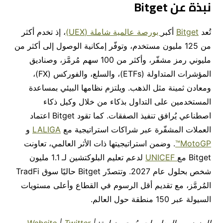
نبذة عن Bitget
تُعد
Bitget
أكبر
بورصة عالمية شاملة (UEX)
، إذ تخدم أكثر
من 125 مليون مستخدم، وتوفّر إمكانية الوصول إلى أكثر من
مليوني رمز مشفّر، وأكثر من 100 سهم مُرمَّز، وصناديق
المؤشرات المتداولة (ETFs)، والسلع، والفوركس (FX)،
ومعادن ثمينة مثل الذهب. ويلتزم نظامها البيئي بمساعدة
المستخدمين على التداول بذكاء من خلال وكيل ذكاء
اصطناعي يُرافق تنفيذ الصفقات. كما تقود Bitget اعتماد
العملات المشفّرة عبر شراكات استراتيجية مع
LALIGA
و
MotoGP™
. وضمن استراتيجيتها ذات الأثر العالمي، تعاونت
Bitget مع
UNICEF
لدعم تعليم البلوكتشين لـ 1.1 مليون
شخص بحلول عام 2027. وتتصدّر Bitget حاليًا سوق TradFi
المُرمَّز، مع تقديم أقل الرسوم في القطاع وأعلى مستويات
السيولة عبر 150 منطقة حول العالم.
للمزيد من المعلومات، يُرجى زيارة:
|
Twitter
|
Website