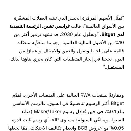
“تُمثّل الأسهم المرمَّزة الجسر الذي تبنيه العملات المشفّرة
بين الأسواق العالمية”، قالت
غرايسي تشين، الرئيسة التنفيذية
لدى Bitget.
“وبحلول عام 2030، قد نشهد ترميز أكثر من
10% من الأصول المالية العالمية، وهو ما ستغذّيه منصّات
قائمة على إتاحة الوصول والعمق والامتثال. واعتبارًا من
اليوم، نجحنا في إنجاز المتطلبات التي كان يجري بناؤها لذلك
المستقبل.”
ومقارنةً بمنتجات RWA الحالية على المنصات الأخرى، تُقدّم
Bitget أكثر الرسوم تنافسيةً في السوق. فالرسم الأساسي
يبلغ 0.1%، في حين تُعادل رسوم Maker/Taker (صانع
السيولة ومتلقّي السيولة) مستوى VIP، أي رسم ثابت قدره
0.05% مع عروض BGB وانعدام تكاليف الاحتكاك، ممّا يجعلها