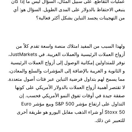
عمليات التقاطع. على سبيل المثال، السؤال ليس ما إذا كان
ينبغي الاحتفاظ بالدولار على المدى الطويل. السؤال هو: أي
من التهجينات يجسد التباين بشكل أكثر فعالية؟
ولهذا السبب من المفيد امتلاك منصة واسعة تقدم كلاً من
أزواج العملات الرئيسية والعملات الغريبة. في JustMarkets،
نوفر للمتداولين إمكانية الوصول إلى أزواج العملات الرئيسية
و الثانوية و الغريبة بالإضافة إلى المؤشرات والسلع والمعادن،
مما يسمح لهم بتداول فرضية التباين عبر فئات أصول متعددة.
لا تقتصر أهمية أزواج العملات بالدولار الأمريكي على كونها
صفقة جيدة في أوقات تفوق النمو الأمريكي فحسب. إن
التداول على ارتفاع مؤشر S&P 500 وبيع مؤشر Euro
Stoxx 50 أو شراء الذهب مقابل اليورو هو طريقة أخرى
للتعبير عن ذلك.