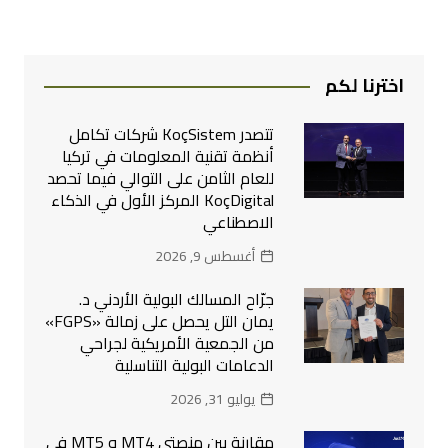
اخترنا لكم
تتصدر KoçSistem شركات تكامل
أنظمة تقنية المعلومات في تركيا
للعام الثامن على التوالي فيما تحصد
KoçDigital المركز الأول في الذكاء
الاصطناعي
أغسطس 9, 2026
جرّاح المسالك البولية الأردني د.
يمان التل يحصل على زمالة «FGPS»
من الجمعية الأمريكية لجراحي
الدعامات البولية التناسلية
يوليو 31, 2026
مقارنة بين منصتي MT4 و MT5 في