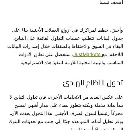
أضعف نسبياً.
وأخيرًا، خطط لمراكزك في أزواج العملات الأجنبية بناءً على
جدول البيانات. تتطلب عمليات التداول القائمة على التباين
البقاء في السوق والاحتفاظ بالصفقات خلال إصدارات البيانات
اللاحقة. مع
JustMarkets
، ستحصل على نطاق الأدوات
المناسب والبنية التحتية اللازمة لتنفيذ هذه الاستراتيجية.
تحول النظام الهادئ
على عكس العديد من الاتجاهات الأخرى، فإن تداول التباين لا
يبدأ بداية مذهلة ولكنه يتطور ببطء على مدار أشهر، ليصبح
محركاً رئيسياً لسوق الصرف الأجنبي. هذا التحول يحدث الآن.
يوفر تحليل أنماط النمو هذه جنبًا إلى جنب مع تحديثات البنوك
المركزية سياقًا أوسع للسوق.