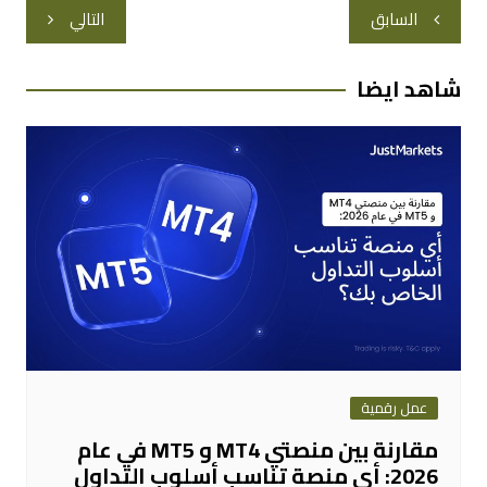
تصفّح
السابق
التالي
المقالات
شاهد ايضا
عمل رقمية
مقارنة بين منصتي MT4 و MT5 في عام
2026: أي منصة تناسب أسلوب التداول