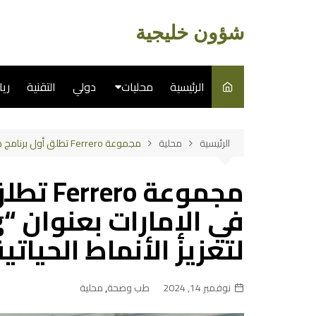
لتجاوز
لى
شؤون خليجية
لمحتوى
الرئيسية
محليات
دولي
التقنية
ري
سياسة
الرئيسية
محلية
مجموعة Ferrero تطلق أول برنامج من نوعه في الإمارات بعنوان “Kinder Joy of Moving” لتعزيز الأنماط الحياتية النشطة للأطفال
فن
مجموعة 
طبخ
لتعزيز الأنماط الحيات
نوفمبر 14, 2024
طب وصحة
,
محلية