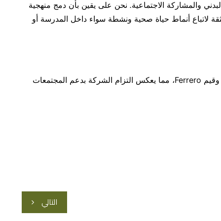
لبدني والمشاركة الاجتماعية
.
نحن على يقين بأن دمج منهجية
لثقة لاتباع أنماط حياة صحية ونشطة سواء داخل المدرسة أو
تتماشى مبادرة “Kinder Joy of Moving” مع مبادئ وقيم Ferrero، مما يعكس التزام الشركة بدعم المجتمعات
التالي