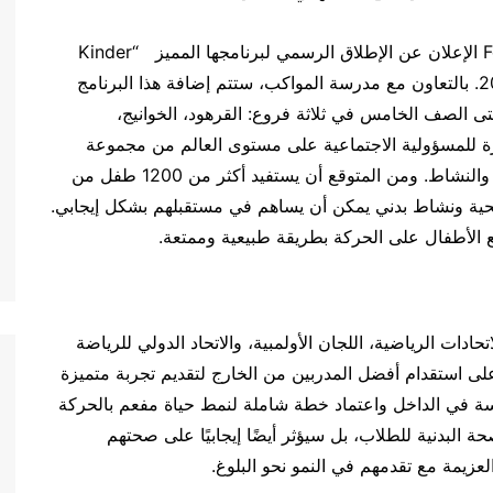
دبي، الإمارات العربية المتحدة – يسرّ مجموعة Ferrero الإعلان عن الإطلاق الرسمي لبرنامجها المميز “Kinder
Joy Of Moving” في دولة الإمارات في سبتمبر 2024. بالتعاون مع مدرسة المواكب، ستتم إضافة هذا البرنامج
حتى الصف الخامس في ثلاثة فروع: القرهود، الخوانيج،
ج “Kinder Joy of Moving” هو مبادرة للمسؤولية الاجتماعية على مستوى العالم من مجموعة
Ferrero، تهدف إلى تشجيع الأطفال على حب الحركة والنشاط. ومن المتوقع أن يستفيد أكثر من 1200 طفل من
 صحية ونشاط بدني يمكن أن يساهم في مستقبلهم بشكل إيجابي.
ع الأطفال على الحركة بطريقة طبيعية وممتعة.
ات الرياضية، اللجان الأولمبية، والاتحاد الدولي للرياضة
رسية، حرص برنامج “Kinder Joy of Moving “على استقدام أفضل المدربين من الخارج لتقديم تجربة متميزة
ة في الداخل واعتماد خطة شاملة لنمط حياة مفعم بالحركة
 البدنية للطلاب، بل سيؤثر أيضًا إيجابيًا على صحتهم
عزيمة مع تقدمهم في النمو نحو البلوغ.