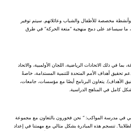
Kinder Joy of Moving” فعاليات وأنشطة مخصصة للأطفال والشباب وعائلاتهم. سيتم توفير
ين، ما سيساعد على دمج منهجية “متعة الحركة” في طرق
 في ذلك الاتحادات الرياضية، اللجان الأولمبية، والاتحاد
ولي للرياضة المدرسية، تواصل مجموعة Ferrero دعم تحقيق أهداف الأمم المتحدة للتنمية المستدامة، خاصةً
) والهدف 17 (الشراكات لتحقيق الأهداف). يتعاون البرنامج أيضًا مع مؤسسات، جامعات،
كل كامل في المناهج الدراسية.
اسي في مدرسة المواكب:
“
نحن فخورون بالتعاون مع مجموعة
طلابنا
”
.
تنسجم هذه المبادرة بشكل مثالي مع مهمتنا في إعداد