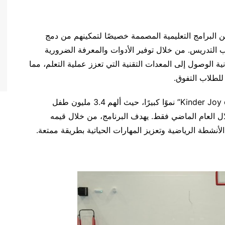
لبرامج التعليمية المصممة خصيصًا لتمكينهم من دمج
Kin” بسهولة في أساليب التدريس. من خلال توفير الأدوات والمعرفة الضرورية
 الوصول إلى المعدات التقنية التي تعزز عملية التعلم، مما
للطلاب التفوق.
منذ انطلاقه في عام 2005، شهد برنامج “Kinder Joy of Moving” نموًا كبيرًا، حيث ألهم 3.4 مليون طفل
ا وجمعية رياضية خلال العام الماضي فقط. يهدف البرنامج، من خلال قيمه
الأنشطة الرياضية وتعزيز المهارات الحياتية بطريقة ممتعة.