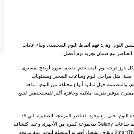
ن النوم، وهي: فهم أنماط النوم الشخصية، وبناء عادات
هذه العناصر مع ضمان تجربة نوم أفضل.
تخدم Sleep Insights الجديدة بشكل بارز درجة نوم المستخدم لتقديم صورة أوضح لمستوى
ات صلة، مثل مراحل النوم وساعات الشخير ومستويات
، والمصممة حول ثمانية أنواع مختلفة من النوم، متاحة
ن لتوفير طريقة ملائمة وحافزة أكثر للمستخدمين لتتبع
ة النوم، حتى مع وجود العناصر المزعجة الصغيرة التي قد
تترك تأثيرات كبيرة. ولهذا السبب سهلت سامسونج ربط ساعات Galaxy بمجموعة كبيرة من الأجهزة. وعند اكتشاف
الساعة دخول المستخدم في النوم، تسمح منصة SmartThings بإيقاف تشغيل أجهزته المتصلة لتوفير بيئة مريحة