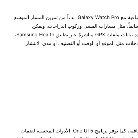
يمكن لعشاق الأنشطة الخارجية الحصول على مزايا إضافية مع Galaxy Watch Pro، بدءاً من تمرين المسار الموسع
ابقاً، مثل مسارات المشي وركوب الدراجات. ويمكن
لمستخدمي الجهاز ذاته أيضاً البحث والوصول إلى قاعدة بيانات ملفات GPX مباشرةً عبر تطبيق Samsung Health،
خلات مثل الموقع أو الوقت أو التصنيف أو مدى الانتشار.
السلامة عنصر أساسي عندما يتعلق الأمر بالصحة والعافية، كما يوفر برنامج One UI 5 الأدوات المحسنة لضمان