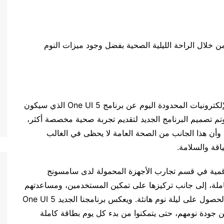
من خلال الراحة الليلية الصحية بفضل وجود ميزات النوم
– كشفت سامسونج للإلكترونيات المحدودة اليوم عن برنامج One UI 5 الذي سيكون
احق من العام. وتم تصميم البرنامج الجديد لتقديم تجربة صحية مخصصة أكثر،
وأن هذا الجانب من الصحة العامة لا يحظى في الغالب
ياقة والسلامة.
قمية في قسم تجارب الأجهزة المحمولة لدى سامسونج
املة، إلى جانب تركيزها على تمكين المستخدمين، ومساعدتهم
على تحقيق أهدافهم الصحية. وندرك تماماً الآن أهمية الحصول على ليلة نوم هانئة. ويعكس برنامجنا الجديد One UI 5
جودة نومهم، حتى يتمكنوا من بدء كل يوم بطاقة كاملة