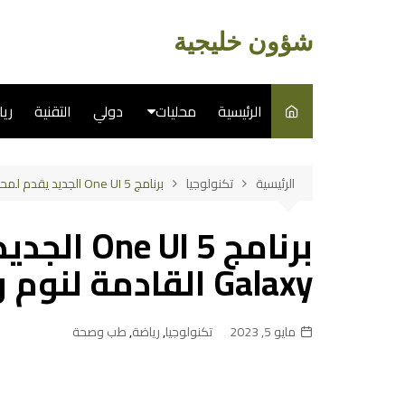
لتجاوز
لى
شؤون خليجية
لمحتوى
الرئيسية
محليات
دولي
التقنية
ري
سياسة
الرئيسية
تكنولوجيا
برنامج One UI 5 الجديد يقدم لمحة على ساعات Galaxy القادمة لنوم وصحة أفضل
فن
برنامج  5
طبخ
Galaxy القادمة لنوم وصحة أفضل
مايو 5, 2023
تكنولوجيا
,
رياضة
,
طب وصحة