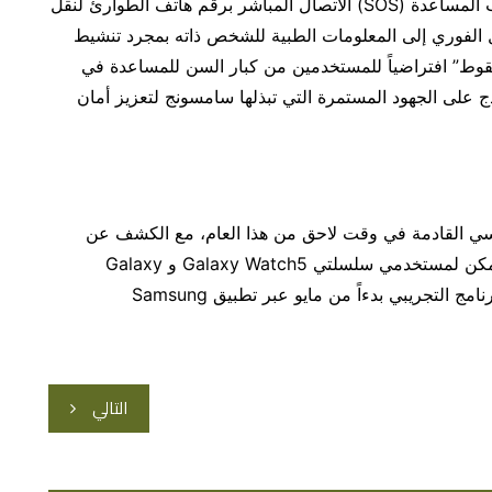
المزيد من راحة البال. وتتيح التحديثات على ميزة طلب المساعدة (SOS) الاتصال المباشر برقم هاتف الطوارئ لنقل
 الفوري إلى المعلومات الطبية للشخص ذاته بمجرد تنشيط
وط” افتراضياً للمستخدمين من كبار السن للمساعدة في
ج على الجهود المستمرة التي تبذلها سامسونج لتعزيز أمان
كسي القادمة في وقت لاحق من هذا العام، مع الكشف عن
المزيد من التحديثات التي سيتم الإعلان عنها قريباً. ويمكن لمستخدمي سلسلتي Galaxy Watch5 و Galaxy
Watch4 في الولايات المتحدة وكوريا التسجيل في البرنامج التجريبي بدءاً من مايو عبر تطبيق Samsung
التالي