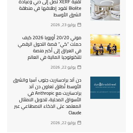
تقنية XERF تصل إلى دبي وعيادة
Biolite تقود إطلاقها في منطقة
الشرق الأوسط
يوليو 23, 2026
موني 20/20 أوروبا 2026 كيف
حملت “كي” قصة التحول الرقمي
في العراق إلى أكبر منصة
للتكنولوجيا المالية في العالم
يوليو 22, 2026
دن آند برادستريت جنوب آسيا والشرق
الأوسط تُطلق تعاون دن آند
برادستريت مع Anthropic في
الأسواق المحلية، لتحويل الامتثال
المعتمد على الذكاء الاصطناعي عبر
Claude
يوليو 22, 2026