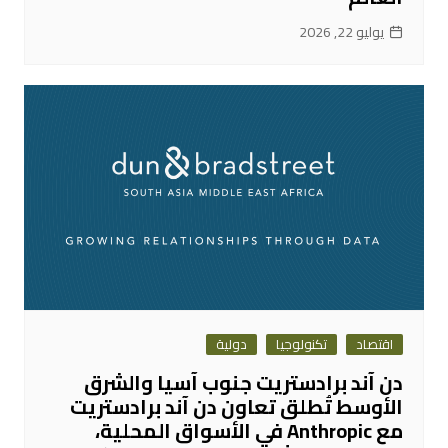
يوليو 22, 2026
اقتصاد
تكنولوجيا
دولية
دن آند برادستريت جنوب آسيا والشرق
الأوسط تُطلق تعاون دن آند برادستريت
مع Anthropic في الأسواق المحلية،