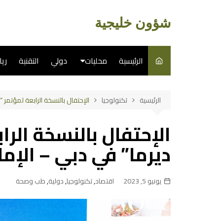
لتجاوز
لى
شؤون خليجية
لمحتوى
الرئيسية
محليات
دولي
التقنية
ري
سياسة
الرئيسية
تكنولوجيا
الإحتفال بالنسخة الرابعة لمؤتمر “
فن
الإحتفال بالنسخة الرا
طبخ
ديرما” في دبي – الإما
يونيو 5, 2023
اقتصاد
,
تكنولوجيا
,
دولية
,
طب وصحة