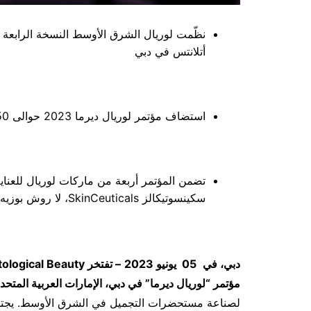
نظّمت لوريال الشرق الأوسط النسخة الرابعة و
أتلانتس في دبي
استضاف مؤتمر لوريال ديرما 2023 حوالى 450 طبيب جلد يمثلون أكثر من 10 دول عربية
سكينسوتيكالز SkinCeuticals، لا روش بوزيه La Roche Posay و سيرافي CeraVe
دبي، في
05
يونيو
2023
–
تفتخر
ological Beauty
مؤتمر “لوريال ديرما”
في دبي، الإمارات العربية المتحدة
لصناعة مستحضرات التجميل في الشرق الأوسط. يجتمع أ