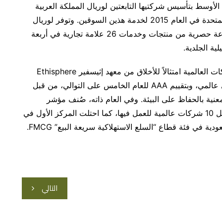
يال الشرق الأوسط بتأسيس شركتيها التابعتين لوريال المملكة العربية
السعودية في العام 2012، ولوريال الإمارات العربية المتحدة في العام 2015 لخدمة هذين السوقين. وتوفر لوريال
الشرق الأوسط ومقرها في دبي بدولة الإمارات مجموعة حصرية من منتجات وخدمات 26 علامة تجارية في أربعة
ية الجلدية.
وفي العام 2022، حازت لوريال على لقب أكثر الشركات العالمية امتثالاً للأخلاق من معهد إثيسفير Ethisphere
للمرة الثالثة عشر على التوالي. كما صُنفت كرائد بيئي عالمي، وبتقييم AAA للعام الخامس على التوالي، من قبل
ر الحكومية المعنية بالحفاظ على البيئة. وفي العام ذاته، صُنف مؤشر
يونيفرسوم UNIVERSUM المجموعة كواحدة من أفضل 10 شركات عالمية للعمل فيها، كما احتلت المركز الأول في
ية في فئة قطاع “السلع الاستهلاكية سريعة البيع” FMCG.
التالي