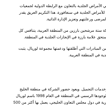
ي الأمراض الجلدية بالتعاون مع الرابطة الدولية لجمعيات
لأمراض الجلدية في سنغافورة. هذا التكريم العريق يقدر
مرضى ورعايتهم وتعزيز الإدارة الذاتية.
L’Oréal Dermatologi عن مشاركة ستة مرشحين بارزين من المنطقة العربية، يتنافس كل
ستحق علامة بارزة في الإنجازات الجلدية في المنطقة.
 من المبادرات التي أطلقتها ودعمتها مجموعة لوريال، يثبت
ة في المنطقة العربية.
وخدمات التجميل. ويعود حضور الشركة في منطقة الخليج
العربي إلى ستينات القرن الماضي. وأسست الشركة لوجودها الرسمي في المنطقة في العام 1998 باسم لوريال
الشرق الأوسط. وتمتلك لوريال حالياً ثلاث واجهات تجارية في دول مجلس التعاون الخليجي، يعمل بها أكثر من 500