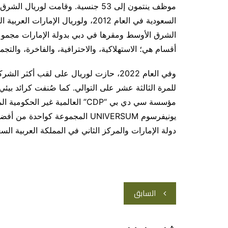
موظف ينتمون إلى 53 جنسية. وقامت لور
أقسام هي؛ الاستهلاكية، والاحترافية، والفاخرة، والتجميل
مؤسسة سي دي بي “CDP” العالمية غي
دولة الإمارات والمركز الثاني في المملكة العربية السعود
تصفّح
السابق
المقالات