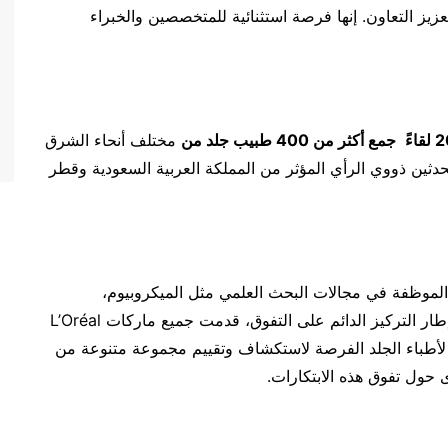
زيز التعاون. إنها فرصة استثنائية للمتخصصين والخبراء
جمع أكثر من 400 طبيب جلد من
مختلف أنحاء الشرق
ثين ذووي الرأي المؤثر من المملكة العربية السعودية وقطر
الموظفة في مجالات البحث العلمي مثل الميكروبيوم،
والإكسبوزوم ومضادات الأكسدة والسيراميدات. وفي إطار التركيز الدائم على التفوق، قدمت جميع ماركات L’Oréal
طورات، مما أتاح لأطباء الجلد الفرصة لاستكشاف وتقييم مجموعة متنوعة من
 حول تفوق هذه الابتكارات.