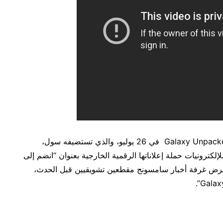
قبل انطلاق نسخة العام 2023 من الحدث المرتقبGalaxy Unpacked في 26 يوليو، والذي تستضيفه سول،
لكترونيات حملة إعلاناتها الرقمية الخارجية بعنوان “انضم إلى
تعرض غرفة أخبار سامسونج مقطعين تشويقيين قبل الحدث،