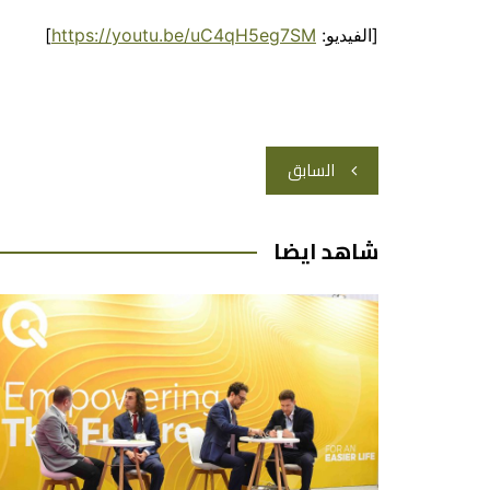
[الفيديو:
https://youtu.be/uC4qH5eg7SM
]
تصفّح
السابق
المقالات
شاهد ايضا