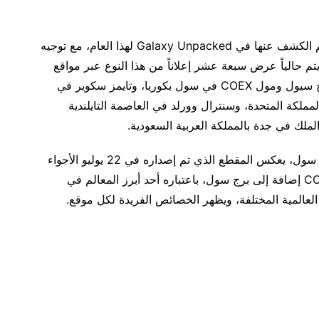
تعرض الإعلانات الخارجية الرقمية المنتجات التي سيتم الكشف عنها في Galaxy Unpacked لهذا العام، مع توجيه
ويتم حالياً عرض سبعة عشر إعلاناً من هذا النوع عبر مواقع
مختلفة في 13 دولة: بما في ذلك منطقة جانجنام وبرج سيول ومول COEX في سول بكوريا، وتايمز سكوير في
لمملكة المتحدة، وسنترال وورلد في العاصمة التايلندية
ملك في جدة بالمملكة العربية السعودية.
وبما أنه سيتم عقد Galaxy Unpacked هذا العام في سول، يعكس المقطع الذي تم إصداره في 22 يوليو الأجواء
الحيوية والسريعة لمنطقة جانجنام الصاخبة ومول COEX إضافة إلى برج سول، باعتباره أحد أبرز المعالم في
م العالمية المختلفة، ويظهر الخصائص الفريدة لكل موقع.