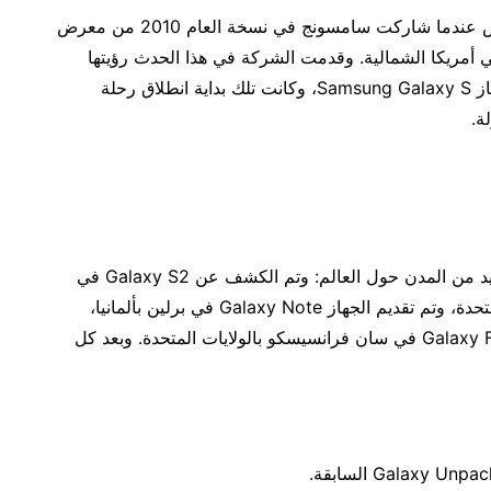
انطلق Galaxy Unpacked لأول مرة في لاس فيغاس عندما شاركت سامسونج في نسخة العام 2010 من معرض
تصالات في أمريكا الشمالية. وقدمت الشركة في هذا الحدث رؤيتها
لمستقبل صناعة الهواتف المحمولة، وكشفت عن الجهاز Samsung Galaxy S، وكانت تلك بداية انطلاق رحلة
ة.
وبعد هذا الحدث، إنتقل Galaxy Unpacked إلى العديد من المدن حول العالم: وتم الكشف عن Galaxy S2 في
برشلونة بإسبانيا، و Galaxy S3 في لندن بالمملكة المتحدة، وتم تقديم الجهاز Galaxy Note في برلين بألمانيا،
وطرح ابتكار فئة جديدة من الأجهزة المحمولة مع Galaxy Fold في سان فرانسيسكو بالولايات المتحدة. وبعد كل