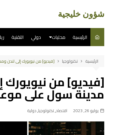
لتجاوز
لى
شؤون خليجية
لمحتوى
الرئيسية
محليات
دولي
التقنية
ري
سياسة
الرئيسية
تكنولوجيا
[فيديو] من نيويورك إلى لندن وم
فن
[فيديو] من نيويورك إ
طبخ
مدينة سول على موعد 
يوليو 26, 2023
اقتصاد
,
تكنولوجيا
,
دولية