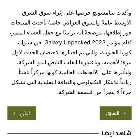
وأكدت سامسونج حرصها على إثراء سوق الشرق
الأوسط عامةً والسوق العراقي خاصةً بأحدث المنتجات
فور إطلاقها، موضحةً أنه تزامنًا مع حفل العشاء المميز،
يُقام مؤتمر Galaxy Unpacked 2023 في سيول،
كوريا الجنوبية، والتي تم اختيارها لاحتضان الحدث لأول
مرة؛ لأهميته، وباعتبارها القلب النابض لنمو الشركة،
ولتأثيرها على الاتجاهات العالمية كونها مركزاً ناشئاً
ريادياً للابتكار التكنولوجي والثقافة التقليدية التي تشكل
جزءاً لا يتجزأ من فلسفة الشركة.
تصفّح
السابق
التالي
المقالات
شاهد ايضا