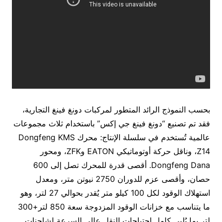
بحسب النموذج الرائد المتطور لمركبات دونغ فينغ التجارية،
فقد تم تصنيع “دونغ فينغ جي إكس” باستخدام ثلاث مجموعات
عالمية تُستخدم في سلسلة الإنتاج: محرك Dongfeng KMS
Z14، وناقل حركة أوتوماتيكي EATON وZFK، ومحور
Dongfeng Dana. أقصى قدرة للمحرك تصل إلى 600
حصان، وأقصى عزم للدوران 2750 نيوتن متر، ومعدل
استهلاك الوقود لكل 100 كيلو متر يُقدر بحوالي 27 لتر، وهو
ما يتناسب مع خزانات الوقود المزدوجة سعة 850 لتر+300
لتر بما يُلبي كامل احتياجات النقل عالي السرعة لشاحنات