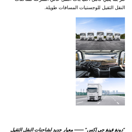
النقل الثقيل للوجستيات المسافات طويلة.
“دونغ فينغ جي إكس” —— معيار جديد لشاحنات النقل الثقيل