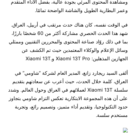
ومشاهدة المحتوى المرئي بجودة عالية، بفضل الأداء المتقدم
وعمر البطارية الطويل والشاشة الواضحة تمامًا.
في الوقت نفسه، كان هناك حدث مرتقب في أربيل، العراق.
شهد هذا الحدث الحصري مشاركة أكثر من 60 شخصًا بارزًا،
بما في ذلك روّاد صناعة المحتوى والمحررين التقنيين وممثلي
وسائل الإعلام والوكلاء المعتمدين حيث تم الكشف عن
الجهازين المذهلين: Xiaomi 13T Pro و.Xiaomi 13T
ألقى السيد ريجارد زانغ، المدير العام لشركة “شاومي” في
العراق، كلمة خلال الحدث، حيث أعرب عن سعادتهم بتقديم
سلسلة Xiaomi 13T لعملائهم في العراق وحول العالم. وشدد
على أن هذه المجموعة الابتكارية تعكس التزام شاومي بتجاوز
حدود التكنولوجيا، وتقديم أداء متميز، وتصميم رائع، وتجربة
مستخدم سلسة.