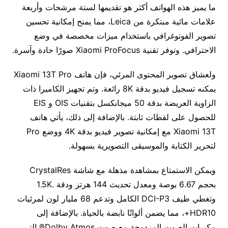
ما يميز هذه الهواتف أكثر هو تقديمها لستة مرشحات وأربعة
علامات مائية مبتكرة من Leica، مما يمنح إمكانية تحسين
تصوير الفوتوغرافي باستخدام ميزات مخصصة في وضع
الاحترافي. وتوفر تقنية Xiaomi ProFocus صورًا حادة وآسرة.
ولعشاق تصوير المحتوى المرئي، فإن هاتف Xiaomi 13T Pro
يمكنه تسجيل فيديو بدقة 8K رائعة. وتم تجهيز الكاميرا ذات
الزاوية العريضة بدقة 50 ميجابكسل بتقنيات OIS و EIS
للحصول على لقطات ثابتة. بالإضافة إلى ذلك، يأتي هاتف
Xiaomi 13T مع إمكانية تصوير فيديو بدقة 4K ووضع Pro
لتحرير الكتابة والموسيقى التصويرية بسهولة.
ويمكن الاستمتاع بمشاهدة مذهلة مع شاشة CrystalRes
بحجم 6.67 بوصة ومعدل تحديث 144 هرتز ودقة .1.5K
وتغطي طيف DCI-P3 الكامل وتدعم 68 مليار لون لمرئيات
HDR10+، مما يضمن ألوانًا نابضة بالحياة. بالإضافة إلى
مكبرات الصوت المزدوجة مع صوت Dolby Atmos® التي