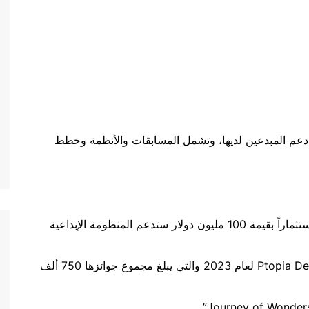
م المبدعين لديها، وتشمل المسابقات والأنظمة وخطط
سيشهد برنامج “شبكة المبدعين والمبتكرين” استثماراً بقيمة 100 مليون دولار ستدعم المنظومة الإبداعية
مسابقات World of Wonder وPtopia Design Project لعام 2023 والتي يبلغ مجموع جوائزها 750 ألف