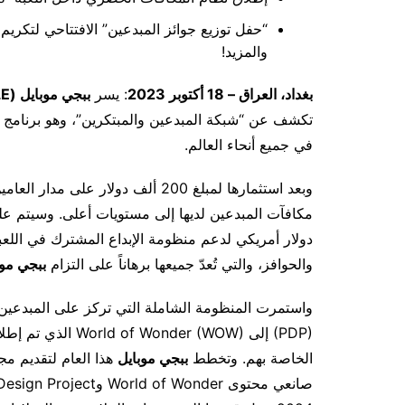
“حفل توزيع جوائز المبدعين” الافتتاحي لتكريم
والمزيد!
بغداد، العراق – 18 أكتوبر 2023
: يسر
ببجي موبايل (
LE
تكشف عن “شبكة المبدعين والمبتكرين”، وهو برنامج
في جميع أنحاء العالم.
وبعد استثمارها لمبلغ 200 ألف دولار على مدار العامين الماضيين، تعمل
دولار أمريكي لدعم منظومة الإبداع المشترك في الل
والحوافز، والتي تُعدّ جميعها برهاناً على التزام
ببجي موب
واستمرت المنظومة الشاملة التي تركز على المبدعي
(PDP) إلى der (WOW
الخاصة بهم. وتخطط
ببجي موبايل