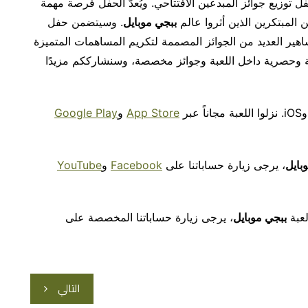
ل توزيع جوائز المبدعين الافتتاحي. ويُعدّ الحفل فرصة مهمة
ن المبتكرين الذين أثروا عالم
ببجي موبايل
. وسيتضمن حفل
هير العديد من الجوائز المصممة لتكريم المساهمات المتميزة
وحصرية داخل اللعبة وجوائز مخصصة، وسنشارككم مزيدًا
App Store
و
Google Play
بايل
، يرجى زيارة حساباتنا على
Facebook
و
YouTube
ببجي موبايل
، يرجى زيارة حساباتنا المخصصة على
التالي