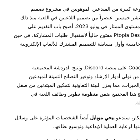
وعة كبيرة من المبدعين الموهوبين في مشروع تصميم
400 ألف مشاركة. وتم نشر خمسين عنصراً من تصميم اللاعبين في اللعبة منذ ذلك
الحين، مع إصدار المجموعة الأولى من العناصر ذات المستوى الممتاز في يوليو 2023. أصبح باب التقديم على
مسابقة التصميم الشاملة لمنتصف العام Ptopia Design Project مفتوح حالياً لاستقبال طلبات المشاركة، في حين
خامسة وأول مسابقة للتصميم المشترك للألعاب الإلكترونية
بإنشاء مجتمع Coaching of Wonders على منصة Discord. وتتيح الدردشة المجتمعية
 تولي أدوار الإرشاد وتوفير النصائح الثمينة للمبدعين
لخبرات، مما يعزز البيئة التعاونية لتمكين المبتدئين من صقل
مج هذا المجتمع ضمن منظومة تطوير وظائف اللعبة في
ة.
تكار، ستدعو
ببجي موبايل
أيضاً الشخصيات المؤثرة على وسائل
ا لرعاية العملية الإبداعية وتوسيع نطاقها.