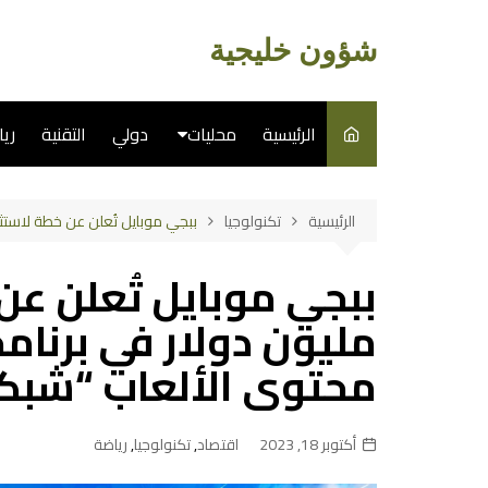
لتجاوز
لى
شؤون خليجية
لمحتوى
الرئيسية
محليات
دولي
التقنية
ري
سياسة
الرئيسية
تكنولوجيا
ببجي موبايل تُعلن عن خطة لاستثمار 100 مليون دولار في برنامج المبدعين وصانعي محتوى الألعاب “شبكة المبتكري
فن
طبخ
مليون دولار في برنام
محتوى الألعاب “شبكة
أكتوبر 18, 2023
اقتصاد
,
تكنولوجيا
,
رياضة