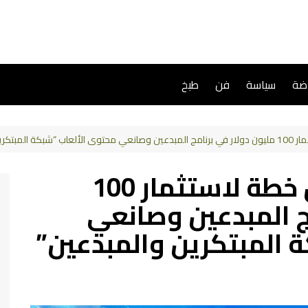
اضة
سياسة
فن
طبخ
ن والمبدعين”
ببجي موبايل تُعلن عن خطة لاستثمار 100
ج المبدعين وصانعي
 المبتكرين والمبدعين”