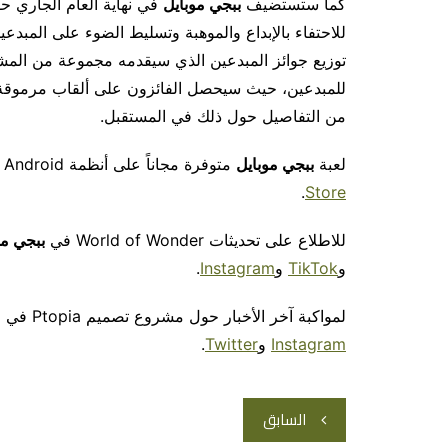
كما ستستضيف
ببجي موبايل
في نهاية العام الجاري حف
للاحتفاء بالإبداع والموهبة وتسليط الضوء على المبدعي
توزيع جوائز المبدعين الذي سيقدمه مجموعة من المشا
للمبدعين، حيث سيحصل الفائزون على ألقاب مرموقة 
من التفاصيل حول ذلك في المستقبل.
لعبة
ببجي موبايل
متوفرة مجاناً على أنظمة Android وiOS. نزلوا اللعبة مجاناً عبر
.
Store
للاطلاع على تحديثات World of Wonder في
ببجي مو
و
TikTok
و
Instagram
.
لمواكبة آخر الأخبار حول مشروع تصميم Ptopia في لعبة
Instagram
و
Twitter
.
تصفّح
السابق