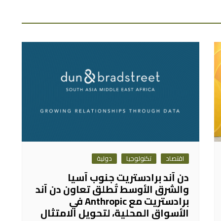
اقتصاد
تكنولوجيا
دولية
دن آند برادستريت جنوب آسيا
والشرق الأوسط تُطلق تعاون دن آند
برادستريت مع Anthropic في
الأسواق المحلية، لتحويل الامتثال