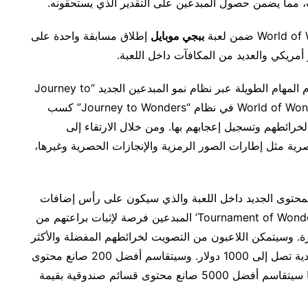
ببجي موبايل
إطلاق مسابقة واحدة على
ويمكن أيضاً الحصول على المكافآت داخل اللعبة وإتمام المهام الطويلة عبر نظام نمو المبدعين الجديد “Journey to
Wonders” المتوفر الآن. ويستطيع صانعو محتوى World of Wonder في نظام “Journey to Wonders” كسب
لخرائطهم وتسجيل إعجابهم بها. ومن خلال الارتقاء إلى
رية مثل إطارات الصور الرمزية والإنجازات الحصرية وغيرها،
المحتوى الجديد داخل اللعبة والذي سيكون على رأس إضافات
ومزايا تحديث الإصدار 2.8 القادم. وستمنح منافسة ‘Tournament of Wonder’ المبدعين فرصة لإثبات براعتهم من
. وسيتمكن اللاعبون من التصويت لخرائطهم المفضلة والأكثر
إبداعاً، حيث يتنافس المبدعون للحصول على جائزة نقدية تصل إلى 1000 دولار. وسيتقاسم أفضل 200 صانع محتوى
مجموع جوائز نقدية بقيمة 50 ألف دولار أمريكي، بينما سيتقاسم أفضل 5000 صانع محتوى قسائم صندوقية بقيمة