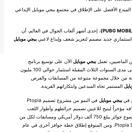
 المبدع الأفضل على الإطلاق في مجتمع ببجي موبايل الإبداعي
PUBG MOBI
)
، إحدى أشهر ألعاب الجوال في العالم، أن
 استثماري جديد مصمم لتعزيز شغف وإبداع لاعبي
ببجي موبايل
ببجي موبايل
الآن على توسيع برنامج
مكافآت المبدعين لديها إلى مستويات أعلى. وسيتم على مدى السنوات الثلاث المقبلة استثمار حوالي 100 مليون
عبة من خلال مجموعة متنوعة من المسابقات والفرص
ايل
المستمر تجاه المبدعين وابتكاراتهم الفريدة.
ن في
ببجي موبايل
في النمو من مشروع تصميم Ptopia
World of Won) الذي تم إطلاقه مؤخراً ليتيح للاعبين تصميم خرائطهم وأطوار اللعب
هذا العام لتقديم مجموع جوائز يبلغ 750 ألف دولار أمريكي ومسابقات لكل من
صانعي محتوى World of Wonder وPtopia Design Project. ومن المتوقع إطلاق خطة حوافز أخرى في عام