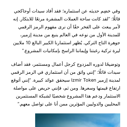
وفي خضِم حديثه عن استثماره؛ فقد أفاد سيدات أوجاكجي
قائلًا: “لقد كانت ساحة العملات المشفرة مرتعًا للابتكار. إنه
لأمر يبعث على الفخر حقًا أن نرى مفهوم الرمز الرقمي
للمدينة الأول من نوعه في العالم ينبع من مدينة إزمير،
جوهرة التاج التركي. يُظهر استثمارنا الكبير البالغ 10 ملايين
ليرة تركية رغبتنا وإيماننا الراسخ بإمكانيات المشروع.”
وتوضيحًا لدوره المزدوج كرجل أعمال ومستثمر، فقد أضاف
سيدات قائلًا: “إنني واثق من أن استثماري في الرمز الرقمي
لمدينة إزمير Izmir Token سيحقق عوائد كبيرة. “إنني أتوقع
ارتفاع قيمتها وسعرها. ومن ثم، فإنني حريص على مواصلة
الاستثمار ودعم هذا المشروع شخصيًا لشبكة المستثمرين
المحليين والدوليين المؤثرين ممن أنا على تواصل معهم.”