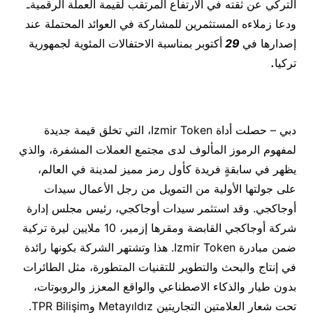
التركي عن ثقته في الارتفاع المرتقب لقيمة العملة الرقميةـ
ودعا زملاءه المستثمرين للمشاركة في العوائد المحتملة عند
إصدارها في
29
أكتوبر بمناسبة الاحتفالات المئوية لجمهورية
تركيا
.
دبي – حصلت أداة Izmir Token، التي تخلق قيمة جديدة
لمفهوم الرموز المألوف لدى مجتمع العملات المشفرة، والذي
يظهر في سابقةٍ فريدة كأول رمز مميز لمدينة في العالم،
على جولتها الأولية من التمويل من رجل الأعمال سيدات
أوجاكجي. وقد استثمر سيدات أوجاكجي، رئيس مجلس إدارة
شركة أوجاكجي القابضة ومقرها إزمير، 10 ملايين ليرة تركية
ضمن مبادرة Izmir Token. هذا وتشتهر الشركة بكونها رائدة
في إنتاج والبحث والتطوير للتقنيات المتطورة، مثل الطائرات
بدون طيار والذكاء الاصطناعي والواقع المعزز والروبوتات،
تحت شعار العلامتين التجاريتين Metayıldız وTPR Bilişim.