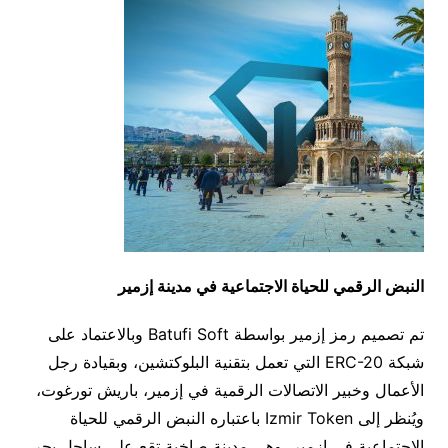
النبض الرقمي للحياة الاجتماعية في مدينة إزمير
تم تصميم رمز إزمير بواسطة Batufi Soft وبالاعتماد على
شبكة ERC-20 التي تعمل بتقنية البلوكتشين، وبقيادة رجل
الأعمال وخبير الاتصالات الرقمية في إزمير، باريش تورغوت،
ويُنظر إلى Izmir Token باعتباره النبض الرقمي للحياة
الاجتماعية في إزمير، وهي مدينة صاخبة تقع على ساحل بحر