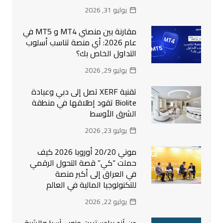
يوليو 31, 2026
مقارنة بين منصتي MT4 و MT5 في
عام 2026: أي منصة تناسب أسلوب
التداول الخاص بك؟
يوليو 29, 2026
تقنية XERF تصل إلى دبي وعيادة
Biolite تقود إطلاقها في منطقة
الشرق الأوسط
يوليو 23, 2026
موني 20/20 أوروبا 2026 كيف
حملت “كي” قصة التحول الرقمي
في العراق إلى أكبر منصة
للتكنولوجيا المالية في العالم
يوليو 22, 2026
دن آند برادستريت جنوب آسيا والشرق