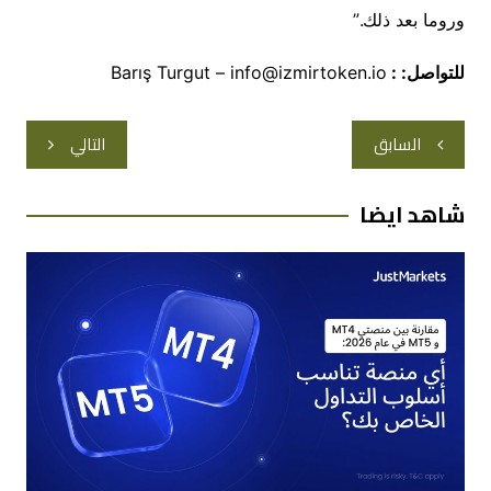
وروما بعد ذلك.”
للتواصل
: :
Barış Turgut – info@izmirtoken.io
تصفّح
السابق
التالي
المقالات
شاهد ايضا