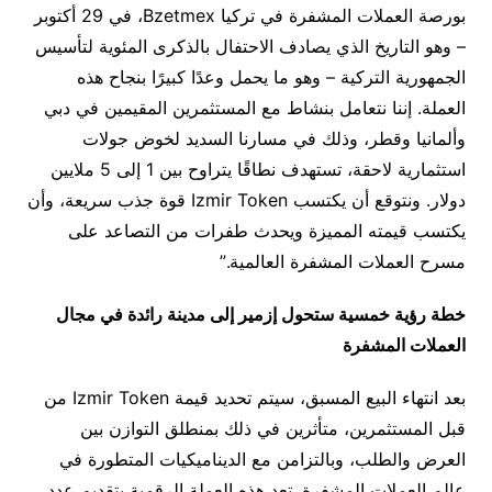
بورصة العملات المشفرة في تركيا Bzetmex، في 29 أكتوبر
– وهو التاريخ الذي يصادف الاحتفال بالذكرى المئوية لتأسيس
الجمهورية التركية – وهو ما يحمل وعدًا كبيرًا بنجاح هذه
العملة. إننا نتعامل بنشاط مع المستثمرين المقيمين في دبي
وألمانيا وقطر، وذلك في مسارنا السديد لخوض جولات
استثمارية لاحقة، تستهدف نطاقًا يتراوح بين 1 إلى 5 ملايين
دولار. ونتوقع أن يكتسب Izmir Token قوة جذب سريعة، وأن
يكتسب قيمته المميزة ويحدث طفرات من التصاعد على
مسرح العملات المشفرة العالمية.”
خطة رؤية خمسية ستحول إزمير إلى مدينة رائدة في مجال
العملات المشفرة
بعد انتهاء البيع المسبق، سيتم تحديد قيمة Izmir Token من
قبل المستثمرين، متأثرين في ذلك بمنطلق التوازن بين
العرض والطلب، وبالتزامن مع الديناميكيات المتطورة في
عالم العملات المشفرة. تعد هذه العملة الرقمية بتقديم عدد