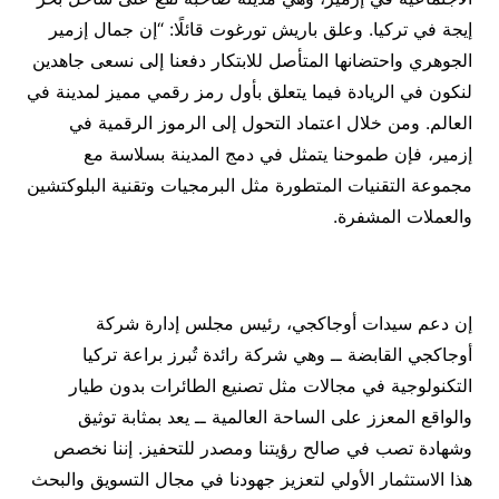
إيجة في تركيا. وعلق باريش تورغوت قائلًا: “إن جمال إزمير
الجوهري واحتضانها المتأصل للابتكار دفعنا إلى نسعى جاهدين
لنكون في الريادة فيما يتعلق بأول رمز رقمي مميز لمدينة في
العالم. ومن خلال اعتماد التحول إلى الرموز الرقمية في
إزمير، فإن طموحنا يتمثل في دمج المدينة بسلاسة مع
مجموعة التقنيات المتطورة مثل البرمجيات وتقنية البلوكتشين
والعملات المشفرة.
إن دعم سيدات أوجاكجي، رئيس مجلس إدارة شركة
أوجاكجي القابضة ــ وهي شركة رائدة تُبرز براعة تركيا
التكنولوجية في مجالات مثل تصنيع الطائرات بدون طيار
والواقع المعزز على الساحة العالمية ــ يعد بمثابة توثيق
وشهادة تصب في صالح رؤيتنا ومصدر للتحفيز. إننا نخصص
هذا الاستثمار الأولي لتعزيز جهودنا في مجال التسويق والبحث