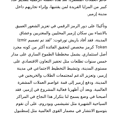
كبير من المزايا الفريدة لمن يقتنيها، وإثراء تجاربهم داخل
مدينة إزمير.
وتأكيدًا على دور الرمز الرقمي في تعزيز الشعور العميق
بالانتماء بين سكان إزمير المحليين والمغتربين وعشاق
المدينة، فقد أفاد باريش تورغوت: “لقد تم تصميم Izmir
Token كرمز مخصص لتحقيق الفائدة أكثر من كونه مجرد
أصل استثماري. يشمل مخططنا الطموح الساري على مدار
خمس سنوات تطلعات مثل تحفيز التعاون الاقتصادي على
مستوى المدينة، وتنشيط التخطيط الاجتماعي في مدينة
إزمير، وتعزيز الدعم لمجتمعات الطلاب والخريجين في
المدينة، ودفع إزمير إلى قمة عواصم العملات المشفرة
العالمية. وبعد أن أظهرنا فعالية المشروع في إزمير، فقد
أصبحنا في وضع يسمح لنا بتكرار هذا النجاح في المراكز
السياحية الشهيرة مثل تشيشمي وبودروم، على أن نقوم
بتوسيع الانتشار في مضمار القوى العالمية مثل إسطنبول