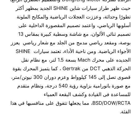
حيث ظهر طراز سيارات شاين SHINE الجديد بمظهر أكثر
تطورًا وحداثة، وعززت العجلات الرياضية والمكابح الملونة
أسلوبها الرياضي، واعتمد تصميم المقصورة الداخلية على
تصميم ثنائي الألوان، مع شاشة وسطية كبيرة بمقاس 13
بوصة، ومقعد رياضي مدمج من الجلد مع شعار رياضي يعزز
الأجواء الرياضية. ومن ناحية الأداء، تعتمد سيارات SHINE
الجديده على محرك Mach بسعة 1.5 لتر، مع نظام نقل
الحركة الذهبي DCT من Gertrak ، كما يتميز المحرك بقوة
قصوى تصل إلى 145 كيلوواط وعزم دوران 300 نيوتن/متر،
مع صورة بانورامية بزاوية رؤية 540 درجة، ونظام متقدم
للمساعدة فى القيادة وكشف البقعة العمياء
BSD/DOW/RCTA، مما يجعلها تتفوق على منافسيها في هذا
الفئة.