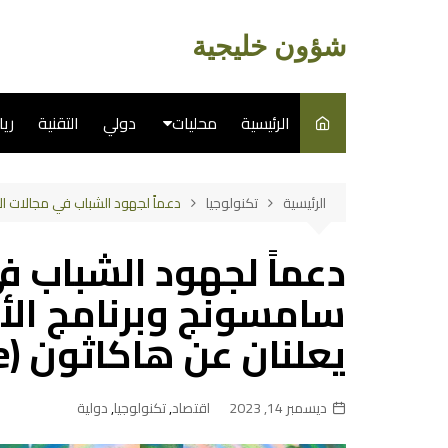
لتجاوز
لى
شؤون خليجية
لمحتوى
الرئيسية
محليات
دولي
التقنية
ري
سياسة
الرئيسية
تكنولوجيا
دعماً لجهود الشباب في مجالات الاستدام
فن
دعماً لجهود الشباب ف
طبخ
سامسونج وبرنامج الأم
يعلنان عن هاكاثون (ACT28 AI for Climate)
ديسمبر 14, 2023
اقتصاد
,
تكنولوجيا
,
دولية