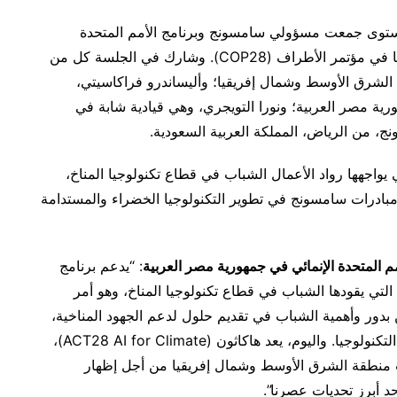
لمستوى جمعت مسؤولي سامسونج وبرنامج الأمم المتحدة
الإنمائي كجزء من الأنشطة القائمة بمناسبة مشاركتهما في مؤتمر الأطراف (COP28). وشارك في الجلسة كل من
لشرق الأوسط وشمال إفريقيا؛ وأليساندرو فراكاسيتي،
ورية مصر العربية؛ ونورا التويجري، وهي قيادية شابة في
ونج، من الرياض، المملكة العربية السعودية.
اجهها رواد الأعمال الشباب في قطاع تكنولوجيا المناخ،
ادرات سامسونج في تطوير التكنولوجيا الخضراء والمستدامة
مم المتحدة الإنمائي في جمهورية مصر العربية
: “يدعم برنامج
ل التي يقودها الشباب في قطاع تكنولوجيا المناخ، وهو أمر
بدور وأهمية الشباب في تقديم حلول لدعم الجهود المناخية،
نظراً لما يتمتعون به من مهارات إبداعية متقنة بمجال التكنولوجيا. واليوم، يعد هاكاثون (ACT28 AI for Climate)،
منطقة الشرق الأوسط وشمال إفريقيا من أجل إظهار
د أبرز تحديات عصرنا”.