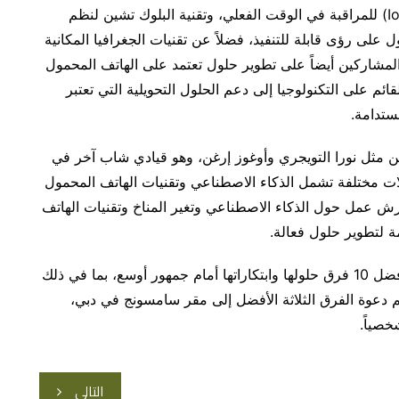
الآلي للحلول القائمة على البيانات، وإنترنت الأشياء (IoT) للمراقبة في الوقت الفعلي، وتقنية البلوك تشين لنظم
 على رؤى قابلة للتنفيذ، فضلاً عن تقنيات الجغرافيا المكانية
المشاركين أيضاً على تطوير حلول تعتمد على الهاتف المحمول
ائم على التكنولوجيا إلى دعم الحلول التحويلية التي تعتبر
ستدامة.
مثل نورا التويجري وأوغوز إرغن، وهو قيادي شاب آخر في
ة في مجالات مختلفة تشمل الذكاء الاصطناعي وتقنيات الهاتف المحمول
 ورش عمل حول الذكاء الاصطناعي وتغير المناخ وتقنيات الهاتف
ة لتطوير حلول فعالة.
وسيختتم الهاكاثون فعالياته بيوم تجريبي، حيث تقدم أفضل 10 فرق حلولها وابتكاراتها أمام جمهور أوسع، بما في ذلك
 دعوة الفرق الثلاثة الأفضل إلى مقر سامسونج في دبي،
خصياً.
التالي