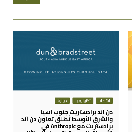
اقتصاد
تكنولوجيا
دولية
دن آند برادستريت جنوب آسيا
والشرق الأوسط تُطلق تعاون دن آند
برادستريت مع Anthropic في