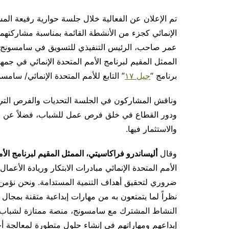
تم الإعلان عن الفعالية خلال جلسة حوارية رفيعة ا
عمر صاحب، الرئيس التنفيذي للتسويق في سامسونج ا
الممثل المقيم لبرنامج الأمم المتحدة الإنمائي في جمه
برنامج “
جيل ١٧
” التابع للأمم المتحدة الإنمائي/ سامس
وناقش المشاركون في الجلسة التحديات والفرص التي يو
ودور القطاع في خلق فرص عمل للشباب، فضلاً عن مب
والاستثمار فيها.
وقال
أليساندرو فراكاسيتي، الممثل المقيم لبرنامج الأ
الأمم المتحدة الإنمائي مبادرات الابتكار وريادة الأعما
ضروري لتحقيق أهداف التنمية المستدامة. ونحن نؤمن 
النشاط المشترك مع سامسونج، منصة ممتازة لشباب 
إبداعهم ومهاراتهم في إنشاء حلول متطورة لمعالجة أح