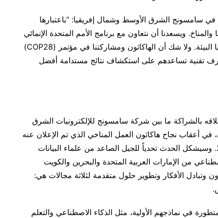
في سامسونج الشرق الأوسط وشمال إفريقيا: “باعتبارها
المناخ. ويسعدنا أن نتعاون مع برنامج الأمم المتحدة الإنمائي
لتحفيز الجيل القادم من القادة المتحمسين لدعم قضايا البيئة. ولا شك أن الهاكاثون ومشاركتنا في مؤتمر (COP28)
ف تقنية تساعدهم على استكشاف نتائج مستدامة أفضل
ACT28 AI for C )، الذي تم إطلاقه بالشراكة ما بين شركة سامسونج للإلكترونيات الشرق
ي، في أعقاب نجاح هاكاثون العمل المناخي الذي تم الإعلان عنه
خلال مؤتمر COP27 الذي استضافته مصر عام 2022. وسيشكل الحدث تحدياً للجيل الصاعد من علماء البيانات
طناعي من الإمارات العربية المتحدة والبحرين والكويت
ون وتبادل الأفكار وتطوير حلول متقدمة لثلاثة مجالات هي:
.
طورة في نماذجهم الأولية، مثل الذكاء الاصطناعي والتعلم