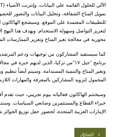
تمويل المناخ الشفافة، وتحليل البيانات والتصور للحصول
للتطبيقات المعتمدة على الموقع. وسيشجع الهاكاثون 
لتعزيز التواصل وسهولة الاستخدام. ويهدف هذا النهج الق
محورية في معالجة تغير المناخ وتعزيز الممارسات الم
كما سيستفيد المشاركون من توجيهات ودعم المرشدين 
برنامج “جيل ١٧”من تركيا، الذين لديهم خبر
وتغير المناخ والتنمية المستدامة. وسيتم أيضاً تنظيم
المحمول لتزويد المشاركين بالمعرفة والمهارات اللازم
خبراء القطاع والمستثمرين وصانعي السياسات. وستتم
الإمارات العربية المتحدة، لحضور حفل توزيع الجوائز ش
تصفّح
السابق