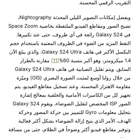
التقريب الرقمي المحسنة.
وبفضل إمكانات التصوير الليلي المحدثة Nightography،
تصبح الصور ومقاطع الفيديو الملتقطة بخاصية Space Zoom
في Galaxy S24 رائعة في أي ظروف، حتى عند تكبيرها.
التقط المزيد من الضوء في الظروف المعتمة باستخدام حجم
البكسل الأكبر في هاتف Galaxy S24 Ultra، والذي يبلغ الآن
1.4 ميكرومتر، وهو أكبر بنسبة 60%
[11]
مقارنة بالطراز
السابق. ويتم تقليل الضبابية في هاتف Galaxy S24 Ultra
من خلال زوايا أوسع لمثبت الصورة البصري (OIS) وميّزة
مقاومة الاهتزاز المحسنة. وعند تسجيل مقاطع الفيديو، يتم
تجهيز كل من الكاميرات الأمامية والخلفية بمعالج إشارة
الصور ISP المخصص لتقليل الضوضاء، ويقوم Galaxy S24
بتحليل معلومات Gyro للتمييز بين حركة المصور وحركة
الهدف، الأمر الذي يتيح إزالة الضوضاء بشكل أكثر فعالية
وتوفير مقاطع فيديو أكثر وضوحاً في الظلام، حتى من مسافة
بعيدة.