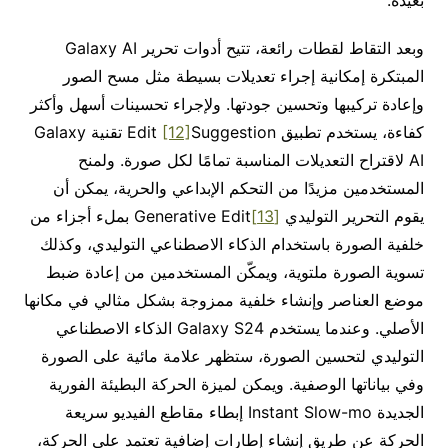
وبعد التقاط لقطات رائعة، تتيح أدوات تحرير Galaxy AI
المبتكرة إمكانية إجراء تعديلات بسيطة مثل مسح الصور
وإعادة تركيبها وتحسين جودتها. ولإجراء تحسينات أسهل وأكثر
كفاءة، يستخدم تطبيق Edit
[12]
Suggestion تقنية Galaxy
AI لاقتراح التعديلات المناسبة تمامًا لكل صورة. ولمنح
المستخدمين مزيدًا من التحكم الإبداعي والحرية، يمكن أن
يقوم التحرير التوليدي
[13]
Generative Edit بملء أجزاء من
خلفية الصورة باستخدام الذكاء الاصطناعي التوليدي، وكذلك
تسوية الصورة ملتوية، ويمكّن المستخدمين من إعادة ضبط
موضع العناصر وإنشاء خلفية ممزوجة بشكل مثالي في مكانها
الأصلي. وعندما يستخدم Galaxy S24 الذكاء الاصطناعي
التوليدي لتحسين الصورة، ستظهر علامة مائية على الصورة
وفي بياناتها الوصفية. ويمكن لميزة الحركة البطيئة الفورية
الجديدة Instant Slow-mo إبطاء مقاطع الفيديو سريعة
الحركة عن طريق إنشاء إطارات إضافية تعتمد على الحركة،