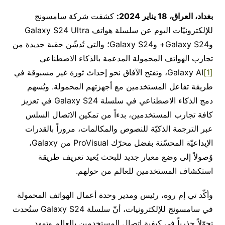
بغداد، العراق،
18
يناير 2024:
كشفت شركة سامسونج
للإلكترونيّات اليوم عن سلسلة هواتف Galaxy S24 Ultra
وGalaxy S24+ وGalaxy S24؛ والتي تُدشّن حقبة جديدة من
تجارب الهواتف المحمولة المدعمة بالذكاء الاصطناعي
[1]
Galaxy AI، وتفتح الآفاق نحو إحداث ثورة غير مسبوقة في
طريقة تفاعل المستخدمين مع أجهزتهم المحمولة. ويُسهم
دمج الذكاء الاصطناعي في سلسلة Galaxy S24 في تعزيز
كافة تجارب المستخدمين، بدءاً من تمكين الاتصال السلس
عبر الترجمة الذكيّة للنصوص والمكالمات، مروراً بالقدرات
الإبداعيّة المحسّنة بفضل محرّك ProVisual من Galaxy،
وُصولاً إلى وضع معيار جديد للبحث يُعيد تعريف طريقة
استكشاف المستخدمين للعالم من حولهم.
وأكّد تي إم روه، رئيس ومدير وحدة أعمال الهواتف المحمولة
في سامسونج للإلكترونيات، أنّ سلسلة Galaxy S24 ستُحدث
تحوّلاً جذرياً في كيفية اتصال المستخدمين بالعالم وتمهد