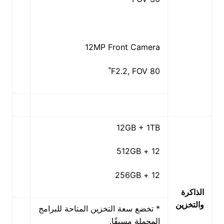
12MP Front Camera
F2.2, FOV 80˚
12GB + 1TB
12 + 512GB
12 + 256GB
الذاكرة
والتخزين
* تخضع سعة التخزين المتاحة للبرامج
المحملة مسبقًا.