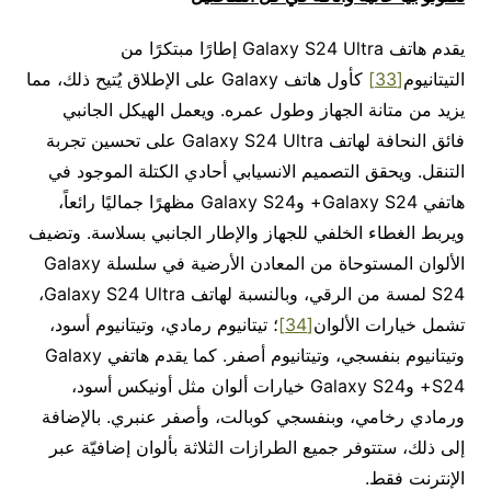
يقدم هاتف Galaxy S24 Ultra إطارًا مبتكرًا من
التيتانيوم
[33]
كأول هاتف Galaxy على الإطلاق يُتيح ذلك، مما
يزيد من متانة الجهاز وطول عمره. ويعمل الهيكل الجانبي
فائق النحافة لهاتف Galaxy S24 Ultra على تحسين تجربة
التنقل. ويحقق التصميم الانسيابي أحادي الكتلة الموجود في
هاتفي Galaxy S24+ وGalaxy S24 مظهرًا جماليًا رائعاً،
ويربط الغطاء الخلفي للجهاز والإطار الجانبي بسلاسة. وتضيف
الألوان المستوحاة من المعادن الأرضية في سلسلة Galaxy
S24 لمسة من الرقي، وبالنسبة لهاتف Galaxy S24 Ultra،
تشمل خيارات الألوان
[34]
؛ تيتانيوم رمادي، وتيتانيوم أسود،
وتيتانيوم بنفسجي، وتيتانيوم أصفر. كما يقدم هاتفي Galaxy
S24+ وGalaxy S24 خيارات ألوان مثل أونيكس أسود،
ورمادي رخامي، وبنفسجي كوبالت، وأصفر عنبري. بالإضافة
إلى ذلك، ستتوفر جميع الطرازات الثلاثة بألوان إضافيّة عبر
الإنترنت فقط.