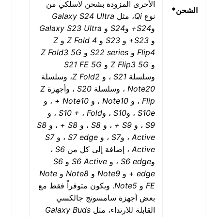
الأخرى المزودة بشحن لاسلكي من
الشحن
*
نوع
Qi
، مثل
Galaxy S24 Ultra
و
S24+
و
S24
و
Galaxy S23 Ultra
و
S23+
و
S23
و
Z Fold 4
و
Z
Flip4
و
S22 series
و
Z Fold3 5G
و
Z Flip3 5G
و
S21 FE 5G
وسلسلة
S21
، و
Z Fold2
، وسلسلة
Note20
، وسلسلة
S20
، وأجهزة
Z
Flip
، و
Note10
، و
Note10 +
، و
S10e
، و
S10
، و
Fold
،
S10 +
، و
S9
، و
S9 +
، و
S8
، و
S8 +
، و
S8
Active
، و
S7
، و
S7 edge
، و
S7
Active
، إضافة إلى كل من
S6
،
و
S6 edge
، و
S6 Active
و
S6
edge
+ و
Note9
و
Note8
و
Note
FE
و
Note5
. ويكون متوفراً فقط مع
بعض أجهزة سامسونج جالكسي
القابلة للارتداء، مثل
Galaxy Buds