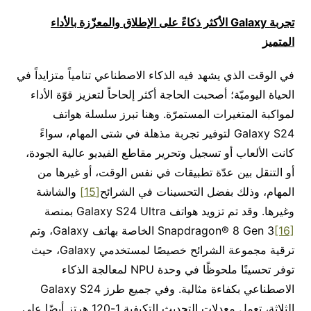
تجربة
Galaxy
الأكثر ذكاءً على الإطلاق والمعزّزة بالأداء
المتميز
في الوقت الذي يشهد فيه الذكاء الاصطناعي تنامياً متزايداً في
الحياة اليوميّة؛ أصحبت الحاجة أكثر إلحاحاً لتعزيز قوّة الأداء
لمواكبة المتغيرات المستمرّة. وهنا تبرز سلسلة هواتف
Galaxy S24 لتوفير تجربة مذهلة في شتى المهام، سواءً
كانت الألعاب أو تسجيل وتحرير مقاطع الفيديو عالية الجودة،
أو التنقل بين عدّة تطبيقات في نفس الوقت، أو غيرها من
المهام، وذلك بفضل التحسينات في الشرائح
[15]
والشاشة
وغيرها. وقد تم تزويد هواتف Galaxy S24 Ultra بمنصة
[16]
Snapdragon® 8 Gen 3
الخاصة بهاتف Galaxy، وتم
ترقية مجموعة الشرائح خصيصًا لمستخدمي Galaxy، حيث
توفر تحسينًا ملحوظًا في وحدة NPU لمعالجة الذكاء
الاصطناعي بكفاءة مثالية. وفي جميع طرز Galaxy S24
الثلاثة، تعمل معدلات التحديث التكيفية 1-120 هرتز أيضًا على