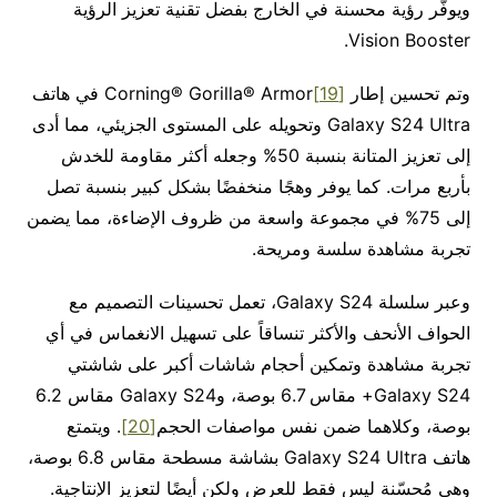
ويوفّر رؤية محسنة في الخارج بفضل تقنية تعزيز الرؤية
Vision Booster.
وتم تحسين إطار
[19]
Corning® Gorilla® Armor في هاتف
Galaxy S24 Ultra وتحويله على المستوى الجزيئي، مما أدى
إلى تعزيز المتانة بنسبة 50% وجعله أكثر مقاومة للخدش
بأربع مرات. كما يوفر وهجًا منخفضًا بشكل كبير بنسبة تصل
إلى 75% في مجموعة واسعة من ظروف الإضاءة، مما يضمن
تجربة مشاهدة سلسة ومريحة.
وعبر سلسلة Galaxy S24، تعمل تحسينات التصميم مع
الحواف الأنحف والأكثر تنساقاً على تسهيل الانغماس في أي
تجربة مشاهدة وتمكين أحجام شاشات أكبر على شاشتي
Galaxy S24+ مقاس 6.7 بوصة، وGalaxy S24 مقاس 6.2
بوصة، وكلاهما ضمن نفس مواصفات الحجم
[20]
. ويتمتع
هاتف Galaxy S24 Ultra بشاشة مسطحة مقاس 6.8 بوصة،
وهي مُحسّنة ليس فقط للعرض ولكن أيضًا لتعزيز الإنتاجية.