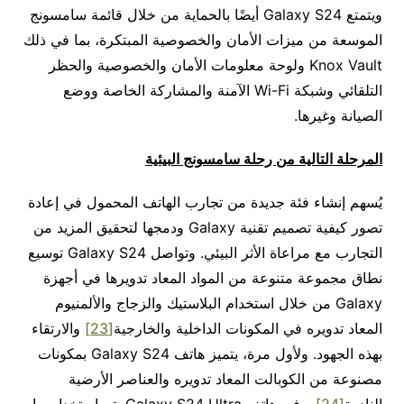
ويتمتع Galaxy S24 أيضًا بالحماية من خلال قائمة سامسونج
الموسعة من ميزات الأمان والخصوصية المبتكرة، بما في ذلك
Knox Vault ولوحة معلومات الأمان والخصوصية والحظر
التلقائي وشبكة Wi-Fi الآمنة والمشاركة الخاصة ووضع
الصيانة وغيرها.
المرحلة التالية من رحلة سامسونج
البيئية
يُسهم إنشاء فئة جديدة من تجارب الهاتف المحمول في إعادة
تصور كيفية تصميم تقنية Galaxy ودمجها لتحقيق المزيد من
التجارب مع مراعاة الأثر البيئي. وتواصل Galaxy S24 توسيع
نطاق مجموعة متنوعة من المواد المعاد تدويرها في أجهزة
Galaxy من خلال استخدام البلاستيك والزجاج والألمنيوم
المعاد تدويره في المكونات الداخلية والخارجية
[23]
والارتقاء
بهذه الجهود. ولأول مرة، يتميز هاتف Galaxy S24 بمكونات
مصنوعة من الكوبالت المعاد تدويره والعناصر الأرضية
النادرة
[24]
. وفي هاتف Galaxy S24 Ultra، تم استخدام ما