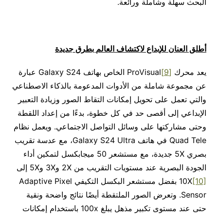
البحث سهلة وشاملة ورائعة.
أطلق العنان للإبداع لاكتشاف العالم بطرق جديدة
يعد محرك
[9]
ProVisual الخاص بهاتف Galaxy S24 عبارة
عن مجموعة شاملة من الأدوات المدعومة بالذكاء الاصطناعي
والتي تعمل على تحويل إمكانات التقاط الصور وزيادة التعبير
الإبداعي إلى أقصى حد في كل خطوة، بدءًا من إعداد اللقطة
وحتى مشاركتها على وسائل التواصل الاجتماعي. ويعمل نظام
Quad Tele في هاتف Galaxy S24 Ultra، مع عدسة تقريب
بصري 5X جديدة، مع مستشعر 50 ميجابكسل لتمكين أداء
الجودة البصرية عند مستويات التقريب من 2X و3X و5X إلى
[10]
10X
بفضل مستشعر البكسل التكيفي Adaptive Pixel
Sensor. وتعرض الصور الملتقطة أيضًا نتائج واضحة ونقية
حتى عند مستوى تكبير مذهل يبلغ 100x باستخدام إمكانات