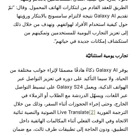
الطريق للعقد القادم من ابتكارات الهاتف المحمول. وقال: “تمّ
تقديم Galaxy AI نتيجة لالتزام سامسونج بالابتكار ورؤيتها
حول كيفية استخدام الأفراد لهواتفهم. ونهدف من خلال ذلك
إلى تعزيز التجارب اليومية للمستخدمين وتمكينهم من
استكشاف إمكانات جديدة في حياتهم”.
تجارب يومية
استثنائيّة
يوفر Galaxy AI ذكاءً هادفًا مصممًا لإثراء جوانب مختلفة من
الحياة، ولا سيما التأكيد على دوره في تعزيز التواصل عبر
الهواتف الذكية، ويعمل Galaxy S24 على تبسيط التواصل
عبر اللغات، ويسهّل الدردشة مع الطلاب أو الزملاء في
الخارج، وحتى إجراء الحجوزات أثناء السفر، وذلك من خلال
الترجمة الفورية Live Translate
[2]
الصوتية والنصية ثنائية
الاتجاه وفي الوقت الفعلي أثناء المكالمات الهاتفية داخل
التطبيق، ودون الحاجة إلى تطبيقات طرف ثالث، مع ضمان