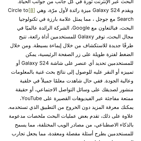
البحث عبر الإنترنت ثورة في كل جانب من جوانب الحياة.
ويقدم Galaxy S24 ميزة رائدة لأول مرّة، وهي
[8]
Circle to
Search مع جوجل ، مما يمثل علامة بارزة في تكنولوجيا
البحث، فبالتعاون مع Google، الشركة الرائدة عالميًا في
مجال البحث، توفر Galaxy للمستخدمين أداة رائعة، تتيح
طرقًا جديدة للاستكشاف من خلال إيماءة بسيطة. ومن خلال
الضغط لفترة طويلة على زر الصفحة الرئيسية، يمكن
للمستخدمين تحديد أي عنصر على شاشة Galaxy S24 أو
تمييزه أو النقر عليه للوصول إلى نتائج بحث غنية بالمعلومات
وعالية الجودة. ففي حال شاهدت معلمًا جميلاً في خلفية
منشور لصديقك على وسائل التواصل الاجتماعي، أو حقيقة
ممتعة مفاجئة عبر الفيديوهات القصيرة على YouTube،
يمكنك معرفة المزيد دون الخروج من التطبيق الذي تستخدمه.
علاوة على ذلك، تقدم بعض عمليات البحث ملخصات مدعومة
بالذكاء الاصطناعي، من مصادر الويب المختلفة، مما يسمح
للمستخدمين بطرح أسئلة مفصلة ومعقدة، مما يجعل تجارب