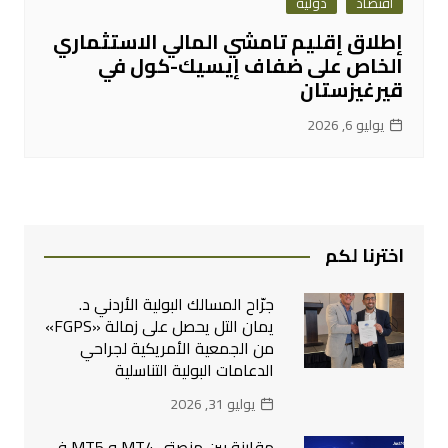
اقتصاد
دولية
إطلاق إقليم تامشي المالي الاستثماري
الخاص على ضفاف إيسيك-كول في
قيرغيزستان
يوليو 6, 2026
اخترنا لكم
جرّاح المسالك البولية الأردني د.
يمان التل يحصل على زمالة «FGPS»
من الجمعية الأمريكية لجراحي
الدعامات البولية التناسلية
يوليو 31, 2026
مقارنة بين منصتي MT4 و MT5 في