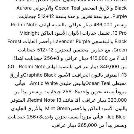
Black والأزرق المخضر Ocean Teal والأرجواني Aurora
Purple، مع سعة تخزين واحدة بسعة 12+512 جيجابايت،
وبسعر 486,000 دينار عراقي. بالنسبة لهاتف Redmi Note
13 Pro، تشمل خيارات الألوان الأسود الداكن Midnight
Black والبنفسجي Lavender Purple وأخضر الغابات Forest
Green، مع خيارين مختلفين للتخزين: 12+512 جيجابايت
ابتداءً من 415,000 دينار عراقي و 8+256 جيجابايت ابتداءً
من 349,000 دينار عراقي. بالنسبة لهاتف5G Redmi Note
13، المتوفر باللون الجرافيت الأسود Graphite Blackو أزرق
محيطي Ocean Tealوابيض جليدي Arctic White، فيأتي
مزوداً بسعة تخزين واحدة8+256 جيجابايت وبسعر يبدأ من
323,000 دينار عراقي، أمّا هاتف Redmi Note 13، المتوفر
باللون الأسود الداكن والأخضرMint Green والأزرق الجليدي
Ice Blue، فيأتي مزوداً بسعة تخزين واحدة8+256 جيجابايت
وبسعر يبدأ من 265,000 دينار عراقي.