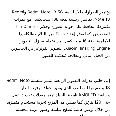
وتتميز الطرازات الأساسية، Redmi Note 13 5G وRedmi
Note 13، بكاميرا رئيسة بدقة 108 ميجابكسل مع قدرات
تكبير3x تحافظ على جودة الصورة وفلاتر filmCamera
للتخصيص. كما توفر إعدادات الكاميرا الثلاثية والكاميرا
الأمامية بدقة 16 ميجابكسل، باستخدام محرّك التصوير
Xiaomi Imaging Engine، التصوير الفوتوغرافي الحاسوبي
من الجيل التالي ومعالجة مُحكمة للصور.
إلى جانب قدرات التصوير الرائعة، تتميز سلسلة Redmi Note
13 بتصميمها المعاصر، الذي يتميز بحواف رفيعة للغاية
وشاشة AMOLED نابضة بالحياة توفر معدلات تحديث تصل
حتى 120 هرتز. كما يضمن هذا المزيج تجربة مستخدم متميزة،
من خلال توفير عملية تصفح سلسة وصور مرئية محسنة