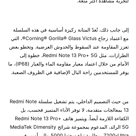
لتجربة مشاهدة أكثر متعة.
إلى جانب ذلك، تُعدّ المتانة ركيزة أساسية في هذه السلسلة
مع اعتماد زجاج Corning® Gorilla® Glass Victus®، التي
تعزز المقاومة عند السقوط والخدوش العرضية. وتخطو بعض
الطرازات، مثل Redmi Note 13 Pro+ 5G، خطوة إلى
الأمام من خلال اعتماد معيار مقاومة الماء والغبار (IP68)، ما
يوفر للمستخدمين راحة البال الإضافية في الظروف الصعبة.
من حيث التصميم الداخلي، يتم تشغيل سلسلة Redmi Note
13 بمعالجات متقدمة، لا توفر الأداء المتميز فحسب، بل
الكفاءة اللازمة أيضاً. ويتميز هاتف Redmi Note 13 Pro+
5G الرائد، المدعوم بمجموعة شرائح MediaTek Dimensity
7200-Ultra، ببطارية تبلغ سعتها 5000 مللي أمبير في