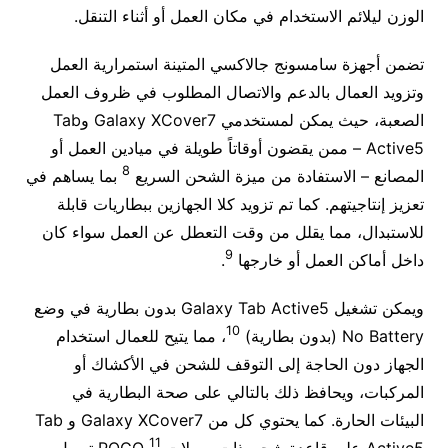
الوزن ليلائم الاستخدام في مكان العمل أو أثناء التنقل.
تضمن أجهزة سامسونج جالاكسي المتينة استمرارية العمل
وتزويد العمال بالدعم والاتصال المطلوب في ظروف العمل
الصعبة، حيث يمكن لمستخدمي Galaxy XCover7 وTab
Active5 – ممن يقضون أوقاتاً طويلة في ميادين العمل أو
8
المصانع – الاستفادة من ميزة الشحن السريع
بما يساهم في
تعزيز إنتاجيتهم. كما تم تزويد كلا الجهازين ببطاريات قابلة
للاستبدال، مما يقلل من وقت التعطل عن العمل سواء كان
9
داخل أماكن العمل أو خارجها
.
ويمكن تشغيل Galaxy Tab Active5 بدون بطارية في وضع
10
No Battery (بدون بطارية)
، مما يتيح للعمال استخدام
الجهاز دون الحاجة إلى التوقف للشحن في الأكشاك أو
المركبات، ويحافظ ذلك بالتالي على صحة البطارية في
البيئات الحارة. كما يحتوي كل من Galaxy XCover7 و Tab
11
Active5 على قاعدة شحن ذات وصلات POGO
تسهل