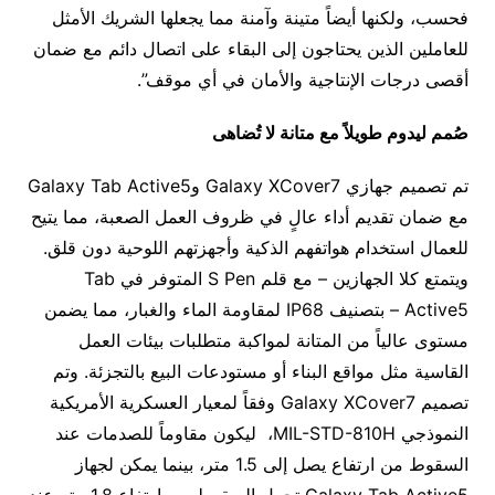
فحسب، ولكنها أيضاً متينة وآمنة مما يجعلها الشريك الأمثل
للعاملين الذين يحتاجون إلى البقاء على اتصال دائم مع ضمان
أقصى درجات الإنتاجية والأمان في أي موقف”.
صُمم ليدوم طويلاً مع متانة لا تُضاهى
تم تصميم جهازي Galaxy XCover7 وGalaxy Tab Active5
مع ضمان تقديم أداء عالٍ في ظروف العمل الصعبة، مما يتيح
للعمال استخدام هواتفهم الذكية وأجهزتهم اللوحية دون قلق.
ويتمتع كلا الجهازين – مع قلم S Pen المتوفر في Tab
Active5 – بتصنيف IP68 لمقاومة الماء والغبار، مما يضمن
مستوى عالياً من المتانة لمواكبة متطلبات بيئات العمل
القاسية مثل مواقع البناء أو مستودعات البيع بالتجزئة. وتم
تصميم Galaxy XCover7 وفقاً لمعيار العسكرية الأمريكية
النموذجي MIL-STD-810H، ليكون مقاوماً للصدمات عند
السقوط من ارتفاع يصل إلى 1.5 متر، بينما يمكن لجهاز
Galaxy Tab Active5 تحمل السقوط من ارتفاع 1.8 متر عند