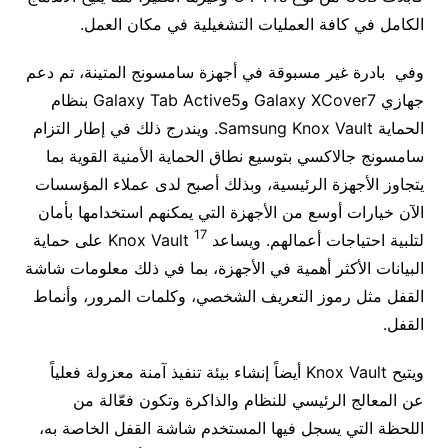
الكامل في كافة العمليات التشغيلية في مكان العمل.
وفي بادرة غير مسبوقة في أجهزة سامسونج المتينة، تم دعم
جهازي Galaxy XCover7 وGalaxy Tab Active5 بنظام
الحماية Samsung Knox Vault. ويندرج ذلك في إطار التزام
سامسونج جالاكسي بتوسيع نطاق الحماية الأمنية القوية بما
يتجاوز الأجهزة الرئيسية، وبذلك أصبح لدى عملاء المؤسسات
الآن خيارات أوسع من الأجهزة التي يمكنهم استخدامها بأمان
17
لتلبية احتياجات أعمالهم. ويساعد Knox Vault
على حماية
البيانات الأكثر أهمية في الأجهزة، بما في ذلك معلومات شاشة
القفل مثل رموز التعريف الشخصي، وكلمات المرور، وأنماط
القفل.
ويتيح Knox Vault أيضاً إنشاء بيئة تنفيذ آمنة معزولة فعلياً
عن المعالج الرئيسي للنظام والذاكرة وتكون فعّالة من
اللحظة التي يسجل فيها المستخدم شاشة القفل الخاصة به،