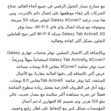
مع تسارع مسار التحول الرقمي في جميع أنحاء العالم، تحتاج
الشركات إلى إبقاء موظفيها على اتصال دائم بالإنترنت. ومن
هنا تمت ترقية Galaxy XCover7 لتوفير شبكة 5G سريعة
وموثوقة مع شبكة اتصال واي فاي Wi-Fi 5، بينما يوفر
Galaxy Tab Active5 5G شبكة Wi-Fi 6 التي تتيح للعاملين
التعاون بشكل أكثر كفاءة وفعالية.
وبالإضافة إلى الاتصال السلس، توفر شاشات جهازي Galaxy
XCover7 وGalaxy Tab Active5 استخداماً سهلاً ومريحاً،
حيث توفر شاشة XCover7 مقاس 6.6 بوصات مساحة
عرض أكبر بالإضافة إلى دقتها العالية مقارنةً مع الأجيال
السابقة، كما توفر شاشة Tab Active5مقاس 8.0 بوصات
رؤية أدق في الظروف الخارجية بفضل زيادة سطوع الشاشة،
فضلاً عن تجربة مشاهدة أكثر سلاسة مع معدل تحديث عالي
يبلغ 120 هرتز. وتم تصميم كلا الجهازين لدعم أعمال
المؤسسات بشكل كبير مع الحفاظ على إطار رفيع وخفيف