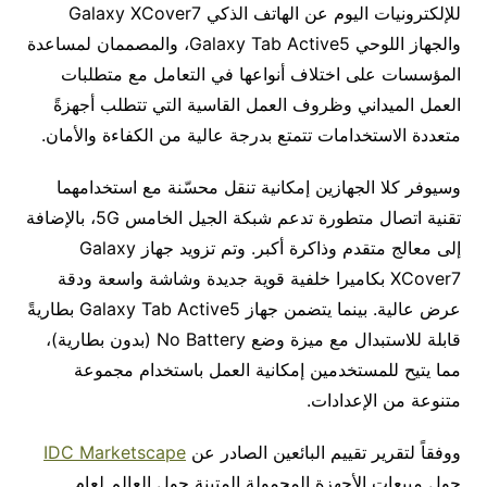
للإلكترونيات اليوم عن الهاتف الذكي Galaxy XCover7
والجهاز اللوحي Galaxy Tab Active5، والمصممان لمساعدة
المؤسسات على اختلاف أنواعها في التعامل مع متطلبات
العمل الميداني وظروف العمل القاسية التي تتطلب أجهزةً
متعددة الاستخدامات تتمتع بدرجة عالية من الكفاءة والأمان.
وسيوفر كلا الجهازين إمكانية تنقل محسّنة مع استخدامهما
تقنية اتصال متطورة تدعم شبكة الجيل الخامس 5G، بالإضافة
إلى معالج متقدم وذاكرة أكبر. وتم تزويد جهاز Galaxy
XCover7 بكاميرا خلفية قوية جديدة وشاشة واسعة ودقة
عرض عالية. بينما يتضمن جهاز Galaxy Tab Active5 بطاريةً
قابلة للاستبدال مع ميزة وضع No Battery (بدون بطارية)،
مما يتيح للمستخدمين إمكانية العمل باستخدام مجموعة
متنوعة من الإعدادات.
ووفقاً لتقرير تقييم البائعين الصادر عن
IDC Marketscape
حول مبيعات الأجهزة المحمولة المتينة حول العالم لعام