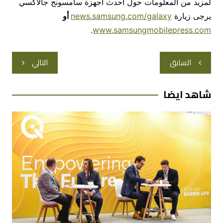
لمزيد من المعلومات حول أحدث أجهزة سامسونج جالاكسي
يرجى زيارة
news.samsung.com/galaxy
أو
.
www.samsungmobilepress.com
تصفّح
السابق
التالي
المقالات
شاهد ايضا