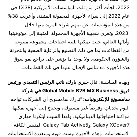
2023، لجأت أكثر من ثلث المؤسسات الأمريكية (38%) في
عام 2022 إلى شراء الأجهزة المحمولة المتينة، وأعربت 38%
من هذه المؤسسات عن نيتهم شراء المزيد منها خلال
2023. وتعزى شعبية الأجهزة المحمولة المتينة إلى موثوقيتها
وأدائها العالي، حيث يمكنها تلبية احتياجات مجموعة متنوعة
من القطاعات بما في ذلك التصنيع والرعاية الصحية والتجزئة
والشؤون الحكومية. ولا يوجد ما يؤشر على تراجع نمو سوق
هذه الأجهزة مع تنامي الإقبال عليها في تلك القطاعات.
وبهذه المناسبة، قال
جيري بارك، نائب الرئيس التنفيذي ورئيس
فريق
Global Mobile B2B MX Business
في شركة
سامسونج للإلكترونيات:
“تدرك سامسونج أن الشركات تواجه
اليوم تحدياتٍ وفرصاً غير مسبوقة، وتحتاج إلى أجهزة يمكنها
مواكبة احتياجاتها الديناميكية. ولهذا السبب ابتكرنا جهازي
Galaxy XCover7 وGalaxy Tab Active5 المتينين لكافة
الاستخدامات. وهذه الأجهزة ليست قوية ومتعددة الاستخدامات