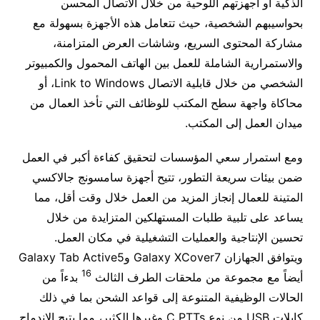
الذكية أو أجهزتهم اللوحية من خلال الاتصال المحسن
بحواسيبهم الشخصية، حيث تتعامل هذه الأجهزة بسهولة مع
مشاركة المحتوى السريع، وشاشات العرض المتزامنة،
والاستمرارية الشاملة للعمل بين الهاتف المحمول والكمبيوتر
الشخصي من خلال قابلية الاتصال Link to Windows، أو
محاكاة واجهة سطح المكتب للوظائف التي تأخذ العمال من
ميدان العمل إلى المكتب.
ومع استمرار سعي المؤسسات لتحقيق كفاءة أكبر في العمل
ضمن بيئات سريعة التطور، تتيح أجهزة سامسونج جالاكسي
المتينة للعمال إنجاز المزيد من العمل خلال وقت أقل، مما
يساعد على تلبية طلبات المستهلكين المتزايدة من خلال
تحسين الإنتاجية والعمليات التشغيلية في مكان العمل.
ويتوافق الجهازان Galaxy XCover7 وGalaxy Tab Active5
16
أيضاً مع مجموعة من ملحقات الطرف الثالث
بدءاً من
الحالات الوظيفية المتنوعة إلى قواعد الشحن بما في ذلك
كابلات USB من نوع C PTTs وغيرها الكثير، مما يتيح الاندماج