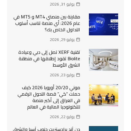
يوليو 31, 2026
مقارنة بين منصتي MT4 و MT5 في
عام 2026: أي منصة تناسب أسلوب
التداول الخاص بك؟
يوليو 29, 2026
تقنية XERF تصل إلى دبي وعيادة
Biolite تقود إطلاقها في منطقة
الشرق الأوسط
يوليو 23, 2026
موني 20/20 أوروبا 2026 كيف
حملت “كي” قصة التحول الرقمي
في العراق إلى أكبر منصة
للتكنولوجيا المالية في العالم
يوليو 22, 2026
دن آند برادستريت جنوب آسيا والشرق