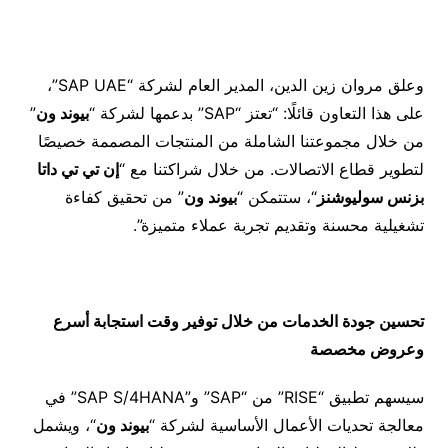
وعلق مروان زين الدين، المدير العام لشركة “SAP UAE”،
على هذا التعاون قائلًا: “تعتز “SAP” بدعمها لشركة “
بيوند ون
”
من خلال مجموعتنا الشاملة من المنتجات المصممة خصيصًا
لتطوير قطاع الاتصالات. من خلال شراكتنا مع “
إن تي تي داتا
بزنس سوليوشنز
“، ستتمكن “
بيوند ون
” من تحقيق كفاءة
تشغيلية محسنة وتقديم تجربة عملاء متميزة”.
تحسين جودة الخدمات من خلال توفير وقت استجابة أسرع
وعروض مخصصة
سيسهم تطبيق “RISE” من “SAP” و”SAP S/4HANA” في
معالجة تحديات الأعمال الأساسية لشركة “
بيوند ون
“، ويشمل