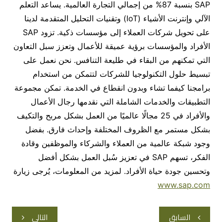
SAP بنسبة 87% من إجمالي التجارة العالمية. يساعد التعلم
الآلي وإنترنت الأشياء (IoT) وتقنيات التحليل المتقدمة لدينا
على تحويل شركات العملاء إلى مؤسسات ذكية. تزود SAP
الأفراد والمؤسسات برؤية عميقة للأعمال وتعزز سبل التعاون
التي تمكنهم من البقاء في طليعة التنافس. نحن نعمل على
تبسيط حلول التكنولوجيا للشركات لتتمكن من استخدام
برامجنا كيفما تشاء وبدون انقطاع في الخدمة. تمكن مجموعة
التطبيقات والخدمات الشاملة التي نقدمها رجال الأعمال
والأفراد في 25 مجالًا عالميًا من العمل بشكل مربح والتكيف
بشكل مستمر مع الظروف المختلفة وإحداث فارق. بفضل
وجود شبكة عالمية من العملاء والشركاء والموظفين وقادة
الفكر، تسهم SAP في تعزيز سُبل العمل بشكل أفضل
وتحسين جودة حياة الأفراد. لمزيد من المعلومات، يُرجى زيارة
www.sap.com
تصفّح
السابق
التالي