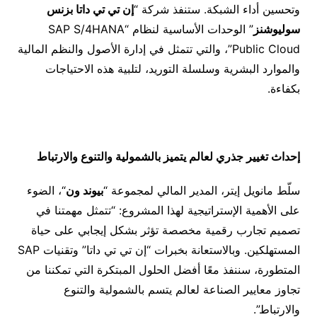
وتحسين أداء الشبكة. ستنفذ شركة “
إن تي تي داتا بزنس
سوليوشنز
” الوحدات الأساسية لنظام “SAP S/4HANA
Public Cloud”، والتي تتمثل في إدارة الأصول والنظم المالية
والموارد البشرية وسلسلة التوريد، لتلبية هذه الاحتياجات
بكفاءة.
إحداث تغيير جذري لعالم يتميز بالشمولية والتنوع والارتباط
سلّط مانويل إيتر، المدير المالي لمجموعة “
بيوند ون
“، الضوء
على الأهمية الإستراتيجية لهذا المشروع: “تتمثل مهمتنا في
تصميم تجارب رقمية مخصصة تؤثر بشكل إيجابي على حياة
المستهلكين. وبالاستعانة بخبرات “إن تي تي داتا” وتقنيات SAP
المتطورة، سننفذ معًا أفضل الحلول المبتكرة التي تمكننا من
تجاوز معايير الصناعة لعالم يتسم بالشمولية والتنوع
والارتباط”.