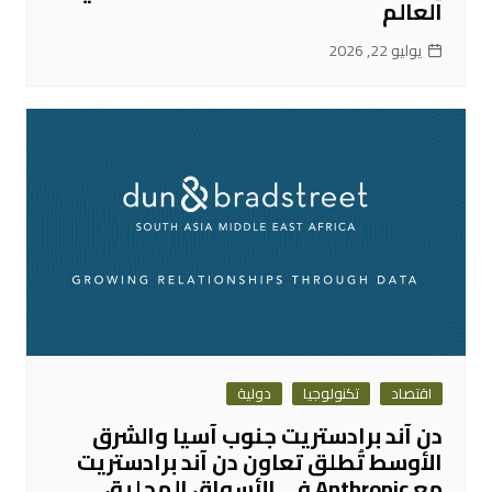
العالم
يوليو 22, 2026
اقتصاد
تكنولوجيا
دولية
دن آند برادستريت جنوب آسيا والشرق
الأوسط تُطلق تعاون دن آند برادستريت
مع Anthropic في الأسواق المحلية،