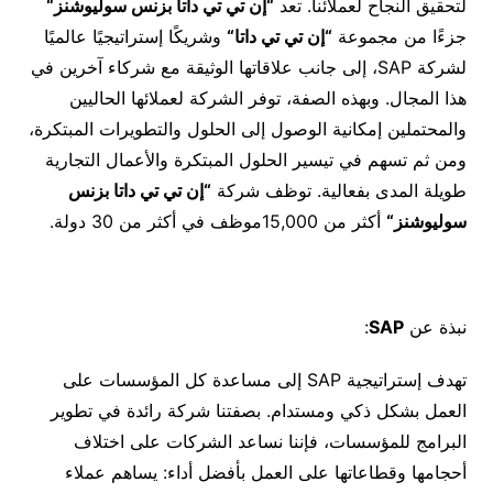
لتحقيق النجاح لعملائنا. تعد
“
إن تي تي داتا بزنس سوليوشنز
“
جزءًا من مجموعة
“
إن تي تي داتا
“
وشريكًا إستراتيجيًا عالميًا
لشركة SAP، إلى جانب علاقاتها الوثيقة مع شركاء آخرين في
هذا المجال. وبهذه الصفة، توفر الشركة لعملائها الحاليين
والمحتملين إمكانية الوصول إلى الحلول والتطويرات المبتكرة،
ومن ثم تسهم في تيسير الحلول المبتكرة والأعمال التجارية
طويلة المدى بفعالية. توظف شركة
“
إن تي تي داتا بزنس
سوليوشنز
“
أكثر من 15,000موظف في أكثر من 30 دولة.
نبذة عن
SAP
:
تهدف إستراتيجية SAP إلى مساعدة كل المؤسسات على
العمل بشكل ذكي ومستدام. بصفتنا شركة رائدة في تطوير
البرامج للمؤسسات، فإننا نساعد الشركات على اختلاف
أحجامها وقطاعاتها على العمل بأفضل أداء: يساهم عملاء