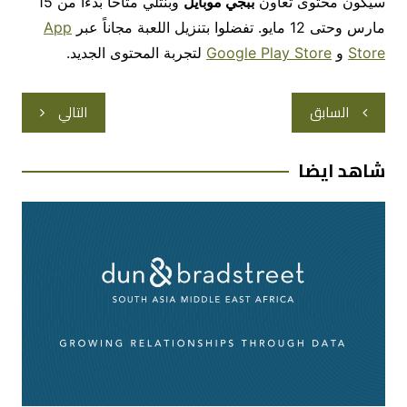
سيكون محتوى تعاون
ببجي موبايل
وبنتلي متاحاً بدءاً من 15
مارس وحتى 12 مايو. تفضلوا بتنزيل اللعبة مجاناً عبر
App
Store
و
Google Play Store
لتجربة المحتوى الجديد.
تصفّح
السابق
التالي
المقالات
شاهد ايضا