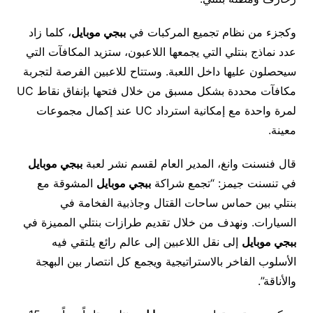
وكجزء من نظام تجميع المركبات في
ببجي موبايل
، كلما زاد
عدد نماذج بنتلي التي يجمعها اللاعبون، ستزيد المكافآت التي
سيحصلون عليها داخل اللعبة. وستتاح للاعبين الفرصة لتجربة
مكافآت محددة بشكل مسبق من خلال فتحها بإنفاق نقاط UC
لمرة واحدة مع إمكانية استرداد UC عند إكمال مجموعات
معينة.
قال فنسنت وانغ، المدير العام لقسم نشر لعبة
ببجي موبايل
في تنسنت جيمز: “تجمع شراكة
ببجي موبايل
المشوقة مع
بنتلي بين حماس ساحات القتال وجاذبية الفخامة في
السيارات. ونهدف من خلال تقديم طرازات بنتلي المميزة في
ببجي موبايل
إلى نقل اللاعبين إلى عالم رائع يلتقي فيه
الأسلوب الفاخر بالاستراتيجية ويجمع كل انتصار بين البهجة
والأناقة”.