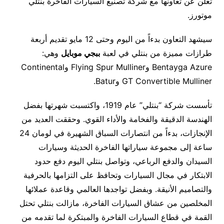
تعلن عن تعاونها مع شركة تصنيع السيارات الفاخرة بنتلي
موتورز.
سيشهد التعاون بدءاً من اليوم وحتى 12 مايو تقديم أربعة
طرازات مميزة من بنتلي في لعبة
ببجي موبايل
وهي:
Bentayga Azure وFlying Spur Mulliner وContinental
GT Convertible Mulliner وBatur.
تأسست شركة “بنتلي” عام 1919، واكتسبت شهرتها بفضل
الهندسة الدقيقة والفخامة والأداء القوي. وحققت العديد من
الإنجازات، بدءاً من انتصارات السباق الشهيرة في لومان 24
ساعة إلى مجموعة سياراتها الفاخرة الحديثة وسيارات
السيدان والدفع الرباعي، وتواصل بنتلي اليوم دفع حدود
الابتكار في مجال السيارات وتحافظ على التزامها بالحرفية
والتصاميم الأنيقة. وبفضل تواجدها العالمي وقاعدة عملائها
المخلصين من عشاق السيارات الفاخرة، مازالت بنتلي تحتل
القمة في قطاع السيارات الفاخرة والمبتكرة لما تقدمه من