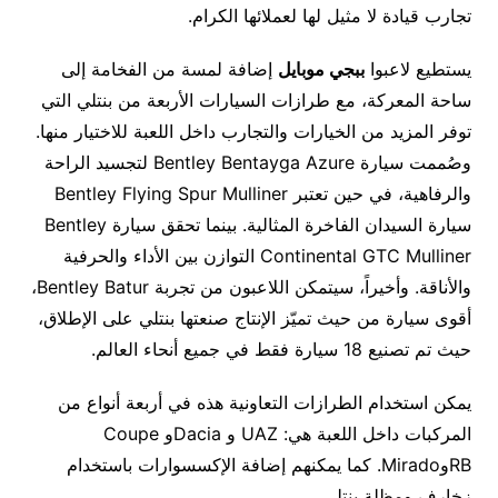
تجارب قيادة لا مثيل لها لعملائها الكرام.
يستطيع لاعبوا
ببجي موبايل
إضافة لمسة من الفخامة إلى
ساحة المعركة، مع طرازات السيارات الأربعة من بنتلي التي
توفر المزيد من الخيارات والتجارب داخل اللعبة للاختيار منها.
وصُممت سيارة Bentley Bentayga Azure لتجسيد الراحة
والرفاهية، في حين تعتبر Bentley Flying Spur Mulliner
سيارة السيدان الفاخرة المثالية. بينما تحقق سيارة Bentley
Continental GTC Mulliner التوازن بين الأداء والحرفية
والأناقة. وأخيراً، سيتمكن اللاعبون من تجربة Bentley Batur،
أقوى سيارة من حيث تميّز الإنتاج صنعتها بنتلي على الإطلاق،
حيث تم تصنيع 18 سيارة فقط في جميع أنحاء العالم.
يمكن استخدام الطرازات التعاونية هذه في أربعة أنواع من
المركبات داخل اللعبة هي: UAZ و Daciaو Coupe
RBوMirado. كما يمكنهم إضافة الإكسسوارات باستخدام
زخارف ومظلة بنتلي.