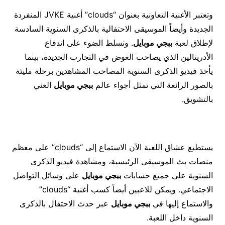
وتعتبر الأغنية التعاونية بعنوان “clouds” أغنية JVKE المنفردة
الجديدة وأيضاً الموسيقى الاحتفالية بالذكرى السنوية السادسة
لإطلاق لعبة
ببجي موبايل
. وتسلط الضوء على اندفاع
الأدرينالين الذي يصاحب الغوض في التجارب الجديدة، بينما
يأخذ فيديو الذكرى السنوية المصاحب المشاهدين برحلة مليئة
بالصور الرائعة التي تمثل أجواء عالم
ببجي موبايل
الغني
بالتشويق.
يستطيع عشاق اللعبة الآن الاستماع إلى “clouds” على معظم
منصات بث الموسيقى الرئيسية، ومشاهدة فيديو الذكرى
السنوية على جميع حسابات
ببجي موبايل
على وسائل التواصل
الاجتماعي. ويمكن للاعبين أيضاً كسب أغنية “clouds”
والاستماع إليها في
ببجي موبايل
عبر حدث الاحتفال بالذكرى
السنوية داخل اللعبة.