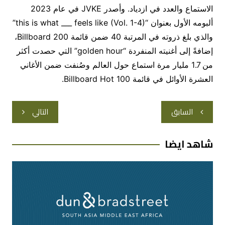
الاستماع والعدد في ازدياد. وأصدر JVKE في عام 2023
ألبومه الأول بعنوان “this is what ___ feels like (Vol. 1-4)”
والذي بلغ ذروته في المرتبة 40 ضمن قائمة Billboard 200،
إضافةً إلى أغنيته المنفردة “golden hour” التي حصدت أكثر
من 1.7 مليار مرة استماع حول العالم وصُنفت ضمن الأغاني
العشرة الأوائل في قائمة Billboard Hot 100.
تصفّح
السابق
التالي
المقالات
شاهد ايضا