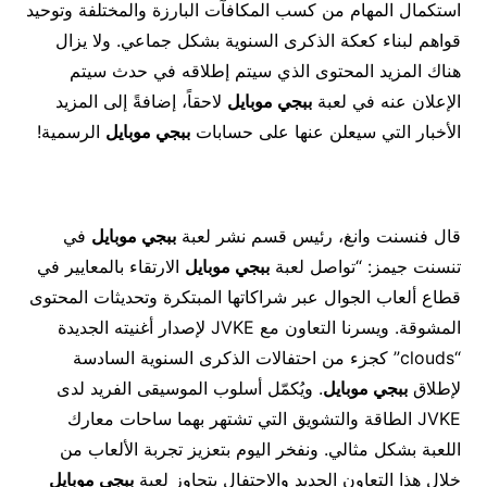
استكمال المهام من كسب المكافآت البارزة والمختلفة وتوحيد
قواهم لبناء كعكة الذكرى السنوية بشكل جماعي. ولا يزال
هناك المزيد المحتوى الذي سيتم إطلاقه في حدث سيتم
الإعلان عنه في لعبة
ببجي موبايل
لاحقاً، إضافةً إلى المزيد
الأخبار التي سيعلن عنها على حسابات
ببجي موبايل
الرسمية!
قال فنسنت وانغ، رئيس قسم نشر لعبة
ببجي موبايل
في
تنسنت جيمز: “تواصل لعبة
ببجي موبايل
الارتقاء بالمعايير في
قطاع ألعاب الجوال عبر شراكاتها المبتكرة وتحديثات المحتوى
المشوقة. ويسرنا التعاون مع JVKE لإصدار أغنيته الجديدة
“clouds” كجزء من احتفالات الذكرى السنوية السادسة
لإطلاق
ببجي موبايل
. ويُكمّل أسلوب الموسيقى الفريد لدى
JVKE الطاقة والتشويق التي تشتهر بهما ساحات معارك
اللعبة بشكل مثالي. ونفخر اليوم بتعزيز تجربة الألعاب من
خلال هذا التعاون الجديد والاحتفال بتجاوز لعبة
ببجي موبايل