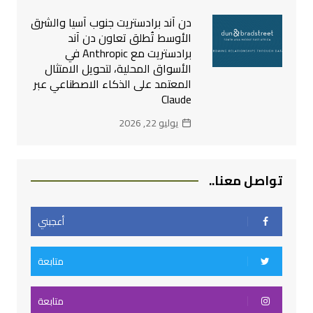
دن آند برادستريت جنوب آسيا والشرق
الأوسط تُطلق تعاون دن آند
برادستريت مع Anthropic في
الأسواق المحلية، لتحويل الامتثال
المعتمد على الذكاء الاصطناعي عبر
Claude
يوليو 22, 2026
تواصل معنا..
أعجبني
متابعة
متابعة