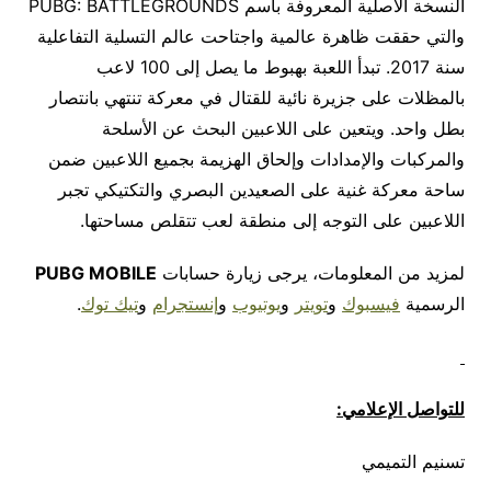
النسخة الأصلية المعروفة باسم PUBG: BATTLEGROUNDS
والتي حققت ظاهرة عالمية واجتاحت عالم التسلية التفاعلية
سنة 2017. تبدأ اللعبة بهبوط ما يصل إلى 100 لاعب
بالمظلات على جزيرة نائية للقتال في معركة تنتهي بانتصار
بطل واحد. ويتعين على اللاعبين البحث عن الأسلحة
والمركبات والإمدادات وإلحاق الهزيمة بجميع اللاعبين ضمن
ساحة معركة غنية على الصعيدين البصري والتكتيكي تجبر
اللاعبين على التوجه إلى منطقة لعب تتقلص مساحتها.
لمزيد من المعلومات، يرجى زيارة حسابات
PUBG MOBILE
الرسمية
فيسبوك
و
تويتر
و
يوتيوب
و
إنستجرام
و
تيك توك
.
للتواصل الإعلامي:
تسنيم التميمي