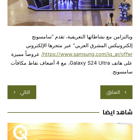
وبالتزامن مع نشاطاتها التعريفية، تقدم “سامسونج
إلكترونيكس المشرق العربي” عبر متجرها الإلكتروني
https://www.samsung.com/iq_ar/offer/
عروضاً مميزة
على هاتف Galaxy S24 Ultra، مع 4 أضعاف نقاط مكافآت
سامسونج.
تصفّح
السابق
التالي
المقالات
شاهد ايضا