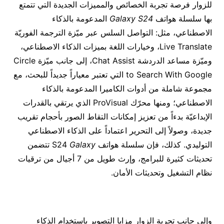
للزوار فرصة تجربة الخصائص والمميزات الجديدة التي تتمتع
بها سلسلة هواتف
Galaxy S24
المدعومة بالذكاء
الاصطناعي، مثل: التواصل السلس عبر ميّزة الترجمة الفوريّة
Live Translate، وخيارات اللغة بميزات الذكاء الاصطناعي،
وميّزة مساعد الدردشة Chat Assist، إلى جانب ميّزة Circle
to Search With Google التي تعتبر معياراً جديداً للبحث، مع
مجموعة شاملة من أدوات الكاميرا المدعومة بالذكاء
الاصطناعي؛ ومنها محرّك ProVisual الذي يرتقي بالقدرات
الإبداعيّة بدءاً من تعزيز إمكانات التقاط الصور بأحجام تقريب
جديدة، وصولاً إلى التحرير اعتماداً على الذكاء الاصطناعي
التوليدي. كذلك، فإن سلسلة هواتف S24
Galaxy
تتضمن
تحديثات كثيرة للبرامج، وإرث طويل من 7 أجيال من ترقيات
نظام التشغيل وتحديثات الأمان.
وإلى جانب تجربة الزوار مزايا التصوير باستخدام الذكاء