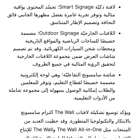
لافتة ذكيّة Smart Signage؛ تجسّد المحتوى بواقية
مثالية وتوفر تجربة غامرة بفضل مظهرها الجانبي فائق
النحافة وتصميم الإطار المتناسق.
اللافتات الخارجيّة Outdoor Signage؛ مصممة
خصيصًا للساحات الرياضية والمواقع التاريخية
ومحطات شحن السيارات الكهربائية. وقد تم تصميم
شاشات العرض ضمن مجموعة اللافتات الخارجية
لتحقيق الرؤية المثالية في جميع الظروف.
شاشة سامسونج التفاعليّة؛ وهي لوحة إلكترونية
مصممة خصيصًا لقطاع التعليم، وتوفر للمعلمين
والطلاب إمكانية الوصول بسهولة إلى مجموعة شاملة
من الأدوات التعليمية.
ويؤكد توسيع تشكيلة لافتات The Wall التزام سامسونج
بالابتكار والتكنولوجيا المتطورة. وقد حظيت العديد من
المنتجات مثل The Wall All-in-One وThe Wall للإنتاج