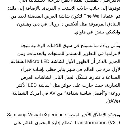
الافتراضي، بتفضيل العملاء نظرًا للراحة الاستثنائيّة التي
توفرها إلى جانب حالات الاستخدام الفريدة. بالإضافة إلى ذلك؛
تم اعتماد The Wall لتكون شاشة العرض المفضلة لعدد من
الفنادق المرموقة مثل أتلانتس ذا رويال في دبي وهيلتون
وايكيكي بيتش في هاواي.
وتأتي ريادة سامسونج في سوق اللافتات الرقمية نتيجة
لالتزامها في التطوير المستمر للمنتجات والخدمات. ومن
الجدير بالذكر أن الظهور الأول لشاشة Micro LED الشفافة
لأول مرة في العالم في شهر يناير حظي بإشادة خبراء
الصناعة باعتبارها تشكّل الجيل التالي لشاشات العرض
التجارية، حيث حازت على جوائز مثل “شاشة LED الأكثر
روعة” و”أفضل شاشة شفافة” من AV في أمريكا الشمالية
(rAVe).
ويجسّد الإطلاق الأخير لمنصة Samsung Visual eXperience
Transformation (VXT) “نظام إدارة المحتوى القائم على