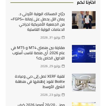
اخترنا لكم
جرّاح المسالك البولية الأردني د.
يمان التل يحصل على زمالة «FGPS»
من الجمعية الأمريكية لجراحي
الدعامات البولية التناسلية
يوليو 31, 2026
مقارنة بين منصتي MT4 و MT5 في
عام 2026: أي منصة تناسب أسلوب
التداول الخاص بك؟
يوليو 29, 2026
تقنية XERF تصل إلى دبي وعيادة
Biolite تقود إطلاقها في منطقة
الشرق الأوسط
يوليو 23, 2026
موني 20/20 أوروبا 2026 كيف