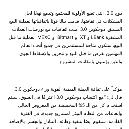
دوج 3.0، التي تضع الأولوية للمجتمع وتدمج نهجًا لحل
المشكلات في ثقافتها، قدمت بيانًا قويًا باتفاقياتها لعملية البيع
المسبق. دوجكوين 3.0 أمنت اتفاقيات مع بورصات العملات
المشفرة LBank و XT و Bitmart و MEXC لعملية ما قبل
البيع. ستكون متاحة للمستثمرين في جميع أنحاء العالم
المهتمين بفرص ما قبل البيع والتخزين والإسقاط الجوي
والذين يؤمنون بإمكانات المشروع.
مؤكداً على ثقافة العملة الميمية القوية وراء دوجكوين 3.0،
قال لي: “مع اكتساب دوجكوين 3.0 اعترافًا في السوق، سيتم
استخدام كل من الـ 5% المخصصة من المعروض الحالي
والعائدات من النظام البيئي لمشاريع جديدة. في الفترة
القادمة، سنقوم أيضًا بتنفيذ وظائف التبادل والجسر، بالإضافة