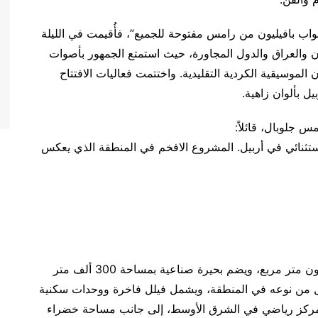
واب بافيليون من رامس مفتوحة للجميع”، فأُقيمت في الليلة
ن والعراق والدول المجاورة، حيث استمتع الجمهور بأصوات
 الموسيقية الكردية التقليدية. واختتمت فعاليات الافتتاح
 بألوان زاهية.
 جلوبال، قائلاً:
ثنائي في أربيل. المشروع الافخم في المنطقة الذي يعكس
يمتد مشروع بافيليون من رامس على مساحة 1.8 مليون متر مربع، ويضم بحيرة صناعية بمساحة 300 ألف متر
الأول من نوعه في المنطقة، ويشمل فيلل فاخرة ووحدات سكنية
بر مركز رياضي في الشرق الأوسط، إلى جانب مساحة خضراء