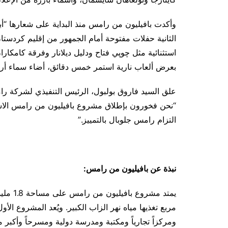
وأكدت بافيليون من رامس منذ البداية على شعارها “أب
الثانية حفلات مفتوحة أمام الجمهور من إقليم كردستا
استثنائية مثل چوپي فتاح ودليل ديلانار وفرقة كامكاران
بعرض ألعاب نارية استمر خمس دقائق، أضاء سماء أربيل
علق السيد فاروق بولبول، الرئيس التنفيذي لشركة رامس
“نحن فخورون بإطلاق مشروع بافيليون من رامس الاست
التزام رامس جلوبال بالتمييز.”
نبذة عن بافيليون من رامس:
مربع تغذيها مياه نهر الزاب الكبير. ويُعد المشروع 
ومركزاً تجارياً ومكتبة ومدرسة دولية ومسرحاً وأك