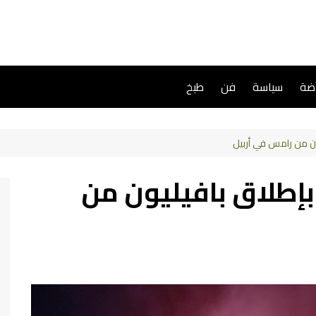
اضة
سياسة
فن
طبخ
ن من رامس في أربيل
إطلاق بافيليون من