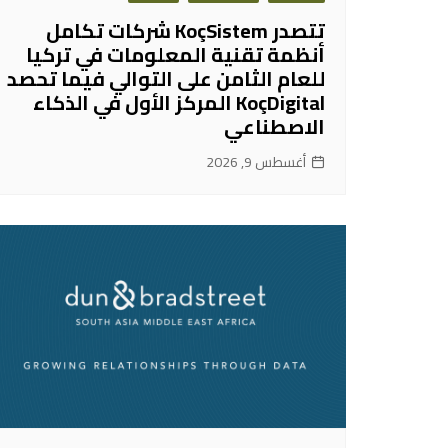
تتصدر KoçSistem شركات تكامل
أنظمة تقنية المعلومات في تركيا
للعام الثامن على التوالي فيما تحصد
KoçDigital المركز الأول في الذكاء
الاصطناعي
أغسطس 9, 2026