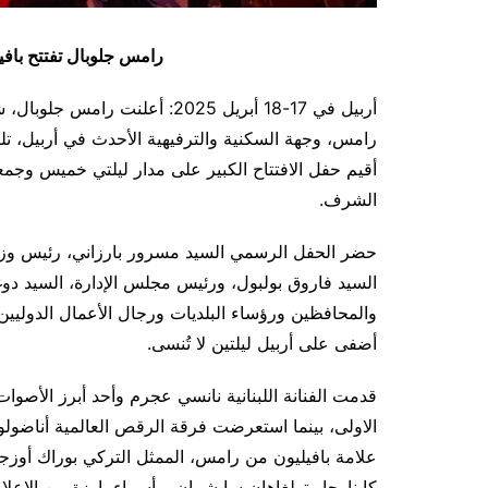
رامس جلوبال تفتتح بافيل
أربيل في 17-18 أبريل 2025: أعل
رامس، وجهة السكنية والترفيهية الأحدث في أربيل، ت
أقيم حفل الافتتاح الكبير على مدار ليلتي خميس و
الشرف.
حضر الحفل الرسمي السيد مسرور بارزاني، رئيس وزرا
السيد فاروق بولبول، ورئيس مجلس الإدارة، السيد دوغا
والمحافظين ورؤساء البلديات ورجال الأعمال الدوليين
أضفى على أربيل ليلتين لا تُنسى.
قدمت الفنانة اللبنانية نانسي عجرم وأحد أبرز الأصوات
الاولى، بينما استعرضت فرقة الرقص العالمية أناضول
علامة بافيليون من رامس، الممثل التركي بوراك أوزجي
كاينارجا وتولغاهان سايشمان، وأسماء بارزة من الإعلام