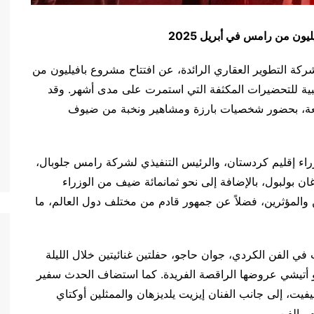
يون من رامس في أبريل 2025
نت رامس جلوبال، شركة التطوير العقاري الرائدة، عن افتتاح مشروع بافيليون من
لبية للتحضيرات المكثفة التي استمرت على مدى أشهر. وقد
جمعة، بحضور شخصيات بارزة ومشاهير ونخبة من ضيوف
ء إقليم كردستان، والرئيس التنفيذي لشركة رامس جلوبال،
ن بولبول، بالإضافة إلى نحو ثمانمائة ضيف من الوزراء
 والمؤثرين، فضلاً عن جمهور قادم من مختلف دول العالم، ما
 في الفن الكردي، جوان حاجو، حفلتين غنائيتين خلال الليلة
و أتيشي عروضها الراقصة الفريدة. كما استضاف الحدث سفير
فيت، إلى جانب الفنان إيزيت يلديزهان والممثلين أوكتاي
 والفن.