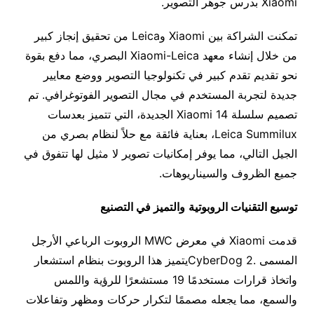
Xiaomi بدرس جوهر التصوير.
تمكنت الشراكة بين Xiaomi وLeica من تحقيق إنجاز كبير
من خلال إنشاء معهد Xiaomi-Leica البصري، مما دفع بقوة
نحو تقديم تقدم كبير في تكنولوجيا التصوير ووضع معايير
جديدة لتجربة المستخدم في مجال التصوير الفوتوغرافي. تم
تصميم سلسلة Xiaomi 14 الجديدة، التي تتميز بعدسات
Leica Summilux، بعناية فائقة مع حلاً لنظام بصري من
الجيل التالي، مما يوفر إمكانيات تصوير لا مثيل لها تتفوق في
جميع الظروف والسيناريوهات.
توسيع التقنيات الروبوتية
والتميز في التصنيع
قدمت Xiaomi في معرض MWC الروبوت الرباعي الأرجل
المسمى .CyberDog 2يتميز هذا الروبوت بنظام استشعار
واتخاذ قرارات مستخدمًا 19 مستشعرًا للرؤية واللمس
والسمع، مما يجعله مصممًا لتكرار حركات ومظهر وتفاعلات