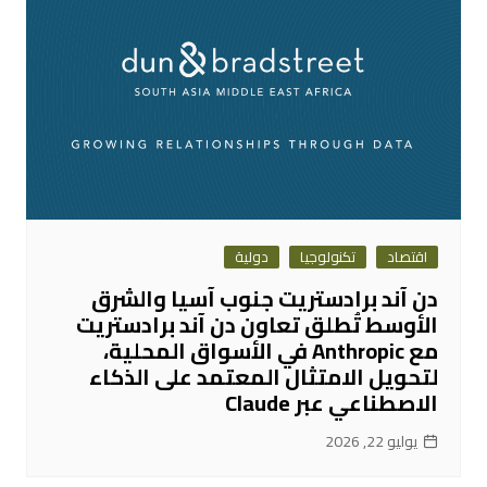
اقتصاد
تكنولوجيا
دولية
دن آند برادستريت جنوب آسيا والشرق
الأوسط تُطلق تعاون دن آند برادستريت
مع Anthropic في الأسواق المحلية،
لتحويل الامتثال المعتمد على الذكاء
الاصطناعي عبر Claude
يوليو 22, 2026