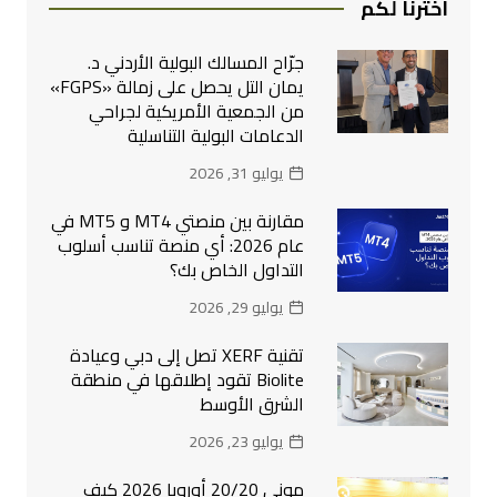
اخترنا لكم
جرّاح المسالك البولية الأردني د.
يمان التل يحصل على زمالة «FGPS»
من الجمعية الأمريكية لجراحي
الدعامات البولية التناسلية
يوليو 31, 2026
مقارنة بين منصتي MT4 و MT5 في
عام 2026: أي منصة تناسب أسلوب
التداول الخاص بك؟
يوليو 29, 2026
تقنية XERF تصل إلى دبي وعيادة
Biolite تقود إطلاقها في منطقة
الشرق الأوسط
يوليو 23, 2026
موني 20/20 أوروبا 2026 كيف