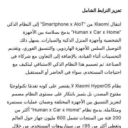
تعزيز الترابط الشامل
انتقال Xiaomi من “Smartphone x AIoT” إلى النظام الذكي
“Human x Car x Home” يدمج بسلاسة بين الأجهزة
الشخصية وأجهزة المنزل الذكية والسيارات. يسهل ذلك
التوصيل السلس للأجهزة الهاردوير، والتنسيق الفوري، وتقديم
التحسينات أثناء القيادة، بالإضافة إلى التعاون مع شركاء في
الصناعة. تم تصميم هذا النظام الذكي الاستباقي ليتكيف مع
احتياجات المستخدم، سواء في الحاضر أو المستقبل.
نظام Xiaomi HyperOS لا يقتصر على كونه تقدمًا تكنولوجيًا
مفتوح المصدر، بل يتميز بابتكار على مستوى النظام مصمم
لتعزيز التنسيق بين الأجهزة المختلفة وضمان عمليات مستمرة
ومتكاملة. يدمج نظام “Human x Car x Home” أكثر من
200 فئة من المنتجات تشمل 600 مليون جهاز حول العالم
وتغطي أكثر من 95٪ من سيناريوهات المستخدم. من خلال