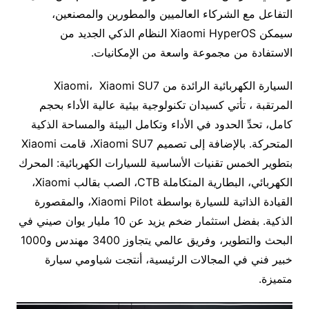
التفاعل مع الشركاء العالميين والمطورين والمصنعين،
سيمكن Xiaomi HyperOS النظام الذكي الجديد من
الاستفادة من مجموعة واسعة من الإمكانيات.
السيارة الكهربائية الرائدة من Xiaomi، Xiaomi SU7
المرتقبة ، تأتي كسيدان تكنولوجية بيئية عالية الأداء بحجم
كامل، تحدِّ الحدود في الأداء وتكامل البيئة والمساحة الذكية
المتحركة. بالإضافة إلى تصميم Xiaomi SU7، قامت Xiaomi
بتطوير الخمس تقنيات الأساسية للسيارات الكهربائية: المحرك
الكهربائي، البطارية المتكاملة CTB، الصب بقالب Xiaomi،
القيادة الذاتية للسيارة بواسطة Xiaomi Pilot، والمقصورة
الذكية. بفضل استثمار ضخم يزيد عن 10 مليار يوان صيني في
البحث والتطوير، وفريق عالمي يتجاوز 3400 مهندس و1000
خبير فني في المجالات الرئيسية، أنتجت شياومي سيارة
متميزة.