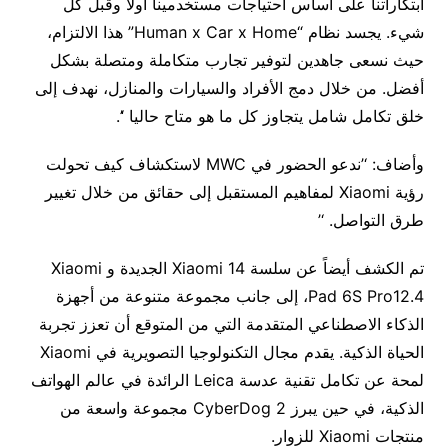
ابتكاراتنا على أساس احتياجات مستخدمينا أولاً وقبل كل
شيء. يجسد نظام “Human x Car x Home” هذا الالتزام،
حيث نسعى جاهدين لتوفير تجارب متكاملة ومتصلة بشكل
أفضل. من خلال دمج الأفراد والسيارات والمنازل، نهدف إلى
خلق تكامل شامل يتجاوز كل ما هو متاح حاليا ‘’.
وأضاف: ‘’ندعو الحضور في MWC لاستكشاف كيف تحولت
رؤية Xiaomi لمفاهيم المستقبل إلى حقائق من خلال تغيير
طرق التواصل. ‘’
تم الكشف أيضاً عن سلسة Xiaomi 14 الجديدة و Xiaomi
Pad 6S Pro12.4، إلى جانب مجموعة متنوعة من أجهزة
الذكاء الاصطناعي المتقدمة التي من المتوقع أن تعزز تجربة
الحياة الذكية. يقدم مجال التكنولوجيا التصويرية في Xiaomi
لمحة عن تكامل تقنية عدسة Leica الرائدة في عالم الهواتف
الذكية، في حين يبرز CyberDog 2 مجموعة واسعة من
منتجات Xiaomi للزوار.