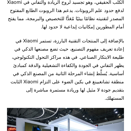
الكلب الحقيقي، وهو تجسيد لروح الريادة والتفاني في Xiaomi
لدفع حدود علم الروبوتات. يدعم هذا الروبوت الطابع المفتوح
المصدر لتقنيته نظامًا بيئيًا مُعَدًّا للتخصيص والبرمجة، مما يفتح
أمام المطورين إمكانيات إبداعية لا حدود لها.
بالإضافة إلى المنتجات التقنية البارزة، تستمر Xiaomi في
إعادة تعريف مفهوم التصنيع، حيث تضع مصنعها الذكي في
طليعة الابتكار الصناعي. في هذه مراكز التحول التكنولوجي،
يظهر التفاني في الجودة والكفاءة التشغيلية والدقة كمبادئ
أساسية. يُسلِّط إنشاء المرحلة الثانية من المصنع الذكي في
منطقة تشانغبينغ في بكين الضوء على التزام Xiaomi الثابت
بتقديم جودة لا مثيل لها وريادة مستمرة مباشرة إلى
المستهلك.