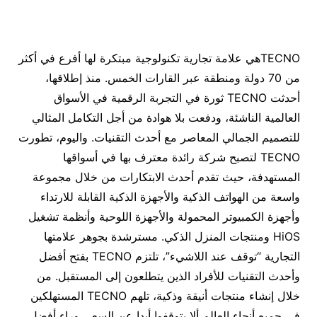
TECNOهي علامة تجارية تكنولوجية مبتكرة لها أفرع في أكثر
من 70 دولة ومنطقة عبر القارات الخمس. منذ إطلاقها،
أحدثت TECNO ثورة في التجربة الرقمية في الأسواق
العالمية الناشئة، ودفعت بلا هوادة من أجل التكامل المثالي
للتصميم الجمالي المعاصر مع أحدث التقنيات. واليوم، تطورت
TECNO لتصبح شركة رائدة معترف بها في أسواقها
المستهدفة، حيث تقدم أحدث الابتكارات من خلال مجموعة
واسعة من الهواتف الذكية والأجهزة الذكية القابلة للارتداء
وأجهزة الكمبيوتر المحمولة والأجهزة اللوحية وأنظمة تشغيل
HiOS ومنتجات المنزل الذكي. مسترشدة بجوهر علامتها
التجارية “توقف عند اللاشيء”، تلتزم TECNO بفتح أفضل
وأحدث التقنيات للأفراد الذين يتطلعون إلى المستقبل. من
خلال إنشاء منتجات أنيقة وذكية، تلهم TECNO المستهلكين
في جميع أنحاء العالم ألا يتوقفوا أبدا عن السعي وراء أفضل