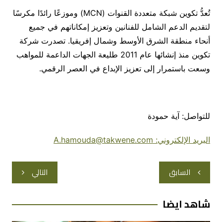
تُعدُّ تكوين شبكة متعددة القنوات (MCN) وموزعًا رائدًا مكرسًا
لتقديم الدعم الشامل للفنانين وتعزيز إمكاناتهم في جميع
أنحاء منطقة الشرق الأوسط وشمال إفريقيا. تصدرت شركة
تكوين منذ إنشائها عام 2011 طليعة الجهات الداعمة للمواهب
وسعت باستمرار إلى تعزيز الإبداع في العصر الرقمي.
للتواصل: آية حمودة
البريد الإلكتروني: A.hamouda@takwene.com
تصفّح
السابق
التالي
المقالات
شاهد ايضا