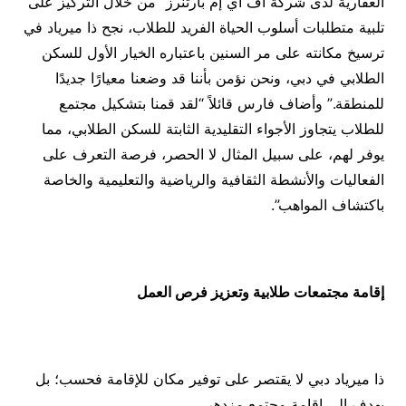
العقارية لدى شركة أف آي إم بارتنرز “من خلال التركيز على
تلبية متطلبات أسلوب الحياة الفريد للطلاب، نجح ذا ميرياد في
ترسيخ مكانته على مر السنين باعتباره الخيار الأول للسكن
الطلابي في دبي، ونحن نؤمن بأننا قد وضعنا معيارًا جديدًا
للمنطقة.” وأضاف فارس قائلاً “لقد قمنا بتشكيل مجتمع
للطلاب يتجاوز الأجواء التقليدية الثابتة للسكن الطلابي، مما
يوفر لهم، على سبيل المثال لا الحصر، فرصة التعرف على
الفعاليات والأنشطة الثقافية والرياضية والتعليمية والخاصة
باكتشاف المواهب”.
إقامة مجتمعات طلابية وتعزيز فرص العمل
ذا ميرياد دبي لا يقتصر على توفير مكان للإقامة فحسب؛ بل
يهدف إلى إقامة مجتمع مزدهر.