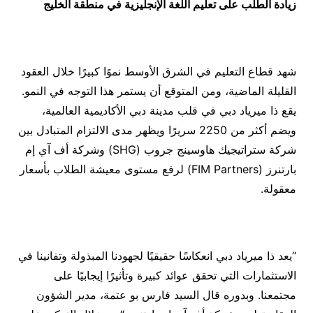
زيادة الطلب على تعليم اللغة الإنجليزية في منطقة الخليج
شهد قطاع التعليم في الشرق الأوسط نموًا كبيرًا خلال العقود
القليلة الماضية، ومن المتوقع أن يستمر هذا التوجه في النمو.
يقع ذا ميرياد دبي في قلب مدينة دبي الأكاديمية العالمية،
ويضم أكثر من 2250 سريرًا ويظهر مدى الالتزام المتبادل بين
شركة ستراتيجيك هاوسينج جروب (SHG) وشركة أف آي إم
بارتنرز (FIM Partners) لرفع مستوى معيشة الطلاب بأسعار
معقولة.
“يعد ذا ميرياد دبي انعكاسًا حقيقيًا لجهودنا المبذولة وتفانينا في
الاستثمارات التي تحقق عوائد كبيرة وتأثيرًا إيجابيًا على
مجتمعنا. وبدوره قال السيد فارس بو عتمة، مدير الشؤون