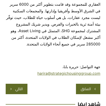
العقاري للمجموعة وقد قامت بتطوير أكثر من 6000 سرير
في الشرق الأوسط وأفريقيا وإدارتها. والمجمعات السكنية
ليست مجرد عقارات، بل هي أسلوب حياة للطلاب، حيث توفِّر
بيئة آمنة ثرية بالخبرات والفرص. ويدير شريك المشروع
المشترك لمجموعة SHG، المتمثل في Asset Living، وهو
أكبر مشغل لإسكان الطلاب في الولايات المتحدة، أكثر من
285000 سرير في جميع أنحاء الولايات المتحدة.
جهة التواصل: حريرة بابا،
harira@strategichousinggroup.com
تصفّح
السابق
التالي
المقالات
شاهد ايضا