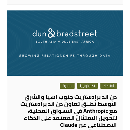
اقتصاد
تكنولوجيا
دولية
دن آند برادستريت جنوب آسيا والشرق
الأوسط تُطلق تعاون دن آند برادستريت
مع Anthropic في الأسواق المحلية،
لتحويل الامتثال المعتمد على الذكاء
الاصطناعي عبر Claude