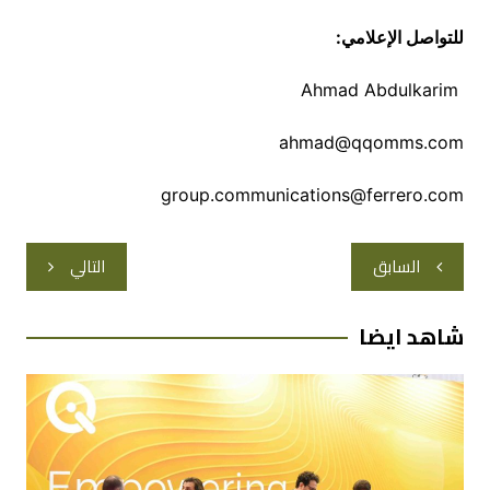
للتواصل الإعلامي
:
Ahmad Abdulkarim
ahmad@qqomms.com
group.communications@ferrero.com
تصفّح
السابق
التالي
المقالات
شاهد ايضا