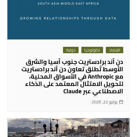
اقتصاد
تكنولوجيا
دولية
دن آند برادستريت جنوب آسيا والشرق
الأوسط تُطلق تعاون دن آند برادستريت
مع Anthropic في الأسواق المحلية،
لتحويل الامتثال المعتمد على الذكاء
الاصطناعي عبر Claude
يوليو 22, 2026