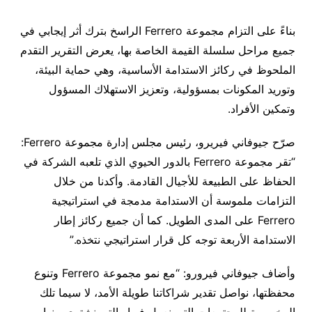
بناءً على التزام مجموعة
Ferrero
الراسخ بترك أثر إيجابي في
جميع مراحل سلسلة القيمة الخاصة بها، يعرض التقرير التقدم
الملحوظ في ركائز الاستدامة الأساسية، وهي حماية البيئة،
وتوريد المكونات بمسؤولية، وتعزيز الاستهلاك المسؤول
وتمكين الأفراد
.
صرّح جيوفاني فيريرو، رئيس مجلس إدارة مجموعة
Ferrero
:
“
تقر مجموعة
Ferrero
بالدور الحيوي الذي تلعبه الشركة في
الحفاظ على الطبيعة للأجيال القادمة
.
وأكدنا من خلال
التزامات ملموسة أن الاستدامة مدمجة في استراتيجية
Ferrero
على المدى الطويل
.
كما أن جميع ركائز إطار
الاستدامة الأربعة توجه كل قرار استراتيجي نتخذه
.”
وأضاف جيوفاني فيرورو
: “
مع نمو مجموعة
Ferrero
وتنوع
محفظتها، نواصل تقدير شراكاتنا طويلة الأمد، لا سيما تلك
المخصصة للمجتمعات التي نعمل فيها والتي نشتري منها