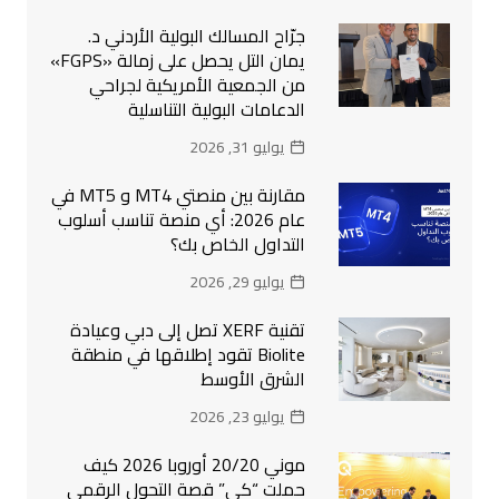
جرّاح المسالك البولية الأردني د.
يمان التل يحصل على زمالة «FGPS»
من الجمعية الأمريكية لجراحي
الدعامات البولية التناسلية
يوليو 31, 2026
مقارنة بين منصتي MT4 و MT5 في
عام 2026: أي منصة تناسب أسلوب
التداول الخاص بك؟
يوليو 29, 2026
تقنية XERF تصل إلى دبي وعيادة
Biolite تقود إطلاقها في منطقة
الشرق الأوسط
يوليو 23, 2026
موني 20/20 أوروبا 2026 كيف
حملت “كي” قصة التحول الرقمي