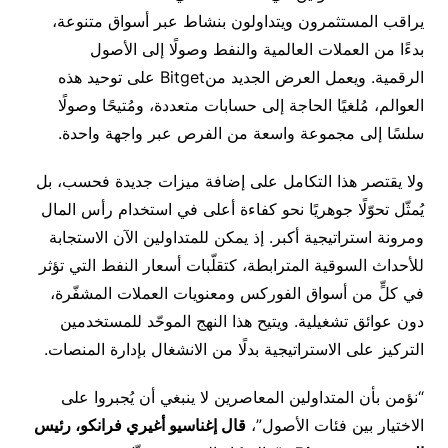
يراقب المستثمرون ويتداولون بنشاط عبر أسواق متنوعة،
بدءًا من العملات العالمية والنفط وصولًا إلى الأصول
الرقمية. ويعمل العرض الجديد من
Bitget
على توحيد هذه
العوالم، مُلغيًا الحاجة إلى حسابات متعددة، ومُتيحًا وصولًا
سلسًا إلى مجموعة واسعة من الفرص عبر واجهة واحدة.
ولا يقتصر هذا التكامل على إضافة ميزات جديدة فحسب، بل
يُمثّل تحوّلًا جوهريًا نحو كفاءة أعلى في استخدام رأس المال
ومرونة استراتيجية أكبر. إذ يمكن للمتداولين الآن الاستجابة
للأحداث السوقية المترابطة، كتقلّبات أسعار النفط التي تؤثر
في كلٍّ من أسواق الفوركس ومعنويات العملات المشفّرة،
دون عوائق تشغيلية. ويتيح هذا النهج الموحّد للمستخدمين
التركيز على الاستراتيجية بدلًا من الانشغال بإدارة المنصات.
“نؤمن
بأن
المتداولين
المعاصرين
لا
ينبغي
أن
يُجبروا
على
الاختيار
بين
فئات
الأصول”،
قال إغناسيو أغيري فرانكو، رئيس