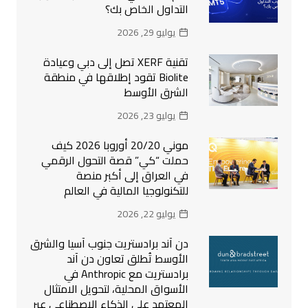
التداول الخاص بك؟
يوليو 29, 2026
تقنية XERF تصل إلى دبي وعيادة
Biolite تقود إطلاقها في منطقة
الشرق الأوسط
يوليو 23, 2026
موني 20/20 أوروبا 2026 كيف
حملت “كي” قصة التحول الرقمي
في العراق إلى أكبر منصة
للتكنولوجيا المالية في العالم
يوليو 22, 2026
دن آند برادستريت جنوب آسيا والشرق
الأوسط تُطلق تعاون دن آند
برادستريت مع Anthropic في
الأسواق المحلية، لتحويل الامتثال
المعتمد على الذكاء الاصطناعي عبر