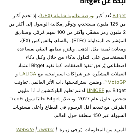
نبذة عن
Bitget
Bitget
تُعد
أكبر
بورصة عالمية شاملة
(UEX)
، إذ تخدم أكثر
من 125 مليون مستخدم، وتوفّر إمكانية الوصول إلى أكثر من
2 مليون رمز مشفّر، وأكثر من 100 سهم مُرمَّز، وصناديق
المؤشرات المتداولة
(ETFs)
، والسلع، والفوركس
(FX)
،
ومعادن ثمينة مثل الذهب. ويلتزم نظامها البيئي بمساعدة
المستخدمين على التداول بذكاء من خلال وكيل ذكاء
اصطناعي يُرافق تنفيذ الصفقات. كما تقود
Bitget
اعتماد
العملات المشفّرة عبر شراكات استراتيجية مع
LALIGA
و
MotoGP™
. وضمن استراتيجيتها ذات الأثر العالمي، تعاونت
Bitget
مع
UNICEF
لدعم تعليم البلوكتشين لـ 1.1 مليون
شخص بحلول عام 2027. وتتصدّر
Bitget
حاليًا سوق
TradFi
المُرمَّز، مع تقديم أقل الرسوم في القطاع وأعلى مستويات
السيولة عبر 150 منطقة حول العالم.
للمزيد
من
المعلومات،
يُرجى
زيارة:
|
Twitter
|
Website