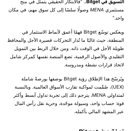
التسويق في
Bitget.
. “فالابتكار
الحقيقي
يتمثّل
في
منح
مستثمري
MENA
وصولًا
سلسًا
إلى
كل
سوق
مهم،
في
مكان
واحد.”
ويعكس توسّع
Bitget
فهمًا أعمق لأنماط الاستثمار في
المنطقة، حيث غالبًا ما تُدار التحركات قصيرة الأجل والمحافظ
طويلة الأجل في الوقت ذاته. ومن خلال الربط بين التمويل
التقليدي والأصول الرقمية، تضع المنصة نفسها كمركز شامل
لاتخاذ قرارات نشطة ومدروسة.
ويُرسّخ هذا الإطلاق رؤية
Bitget
بوصفها بورصةً شاملة
(UEX)
، صُمِّمت لمواكبة تقارب الأسواق العالمية. وبالنسبة
لمتداولي
MENA
، يترجم ذلك إلى تجربة تداول أبسط وأكثر
قوة: حساب واحد، وسيولة موحّدة، وحرية نقل رأس المال
عبر المشهد المالي بأكمله.